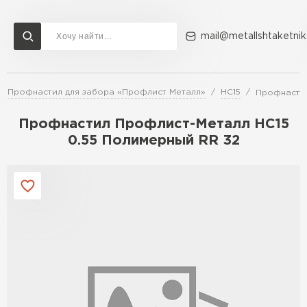
mail@metallshtaketnik
Профнастил для забора «Профлист Металл»
НС15
Профнастил
Доставка и оплата
Акции
О компании
Контакты
Профнастил Профлист-Металл НC15
Перейти в каталог
0.55 Полимерный RR 32
ВСЕ ПРОИЗВОДИТЕЛИ