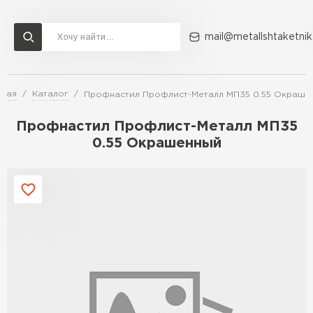
mail@metallshtaketnik
вная
Каталог
Профнастил Профлист-Металл МП35 0.55 Окраше
Доставка и оплата
Акции
О компании
Контакты
Профнастил Профлист-Металл МП35
Перейти в каталог
0.55 Окрашенный
ВСЕ ПРОИЗВОДИТЕЛИ