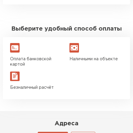
эксплуатации.
Богатая цветовая гамма.
Благодаря полимерному покрытию
профнастил отличается впечатляющими
Выберите удобный способ оплаты
эстетическими характеристиками.
Оплата банковской
Наличными на объекте
картой
Безналичный расчёт
Адреса