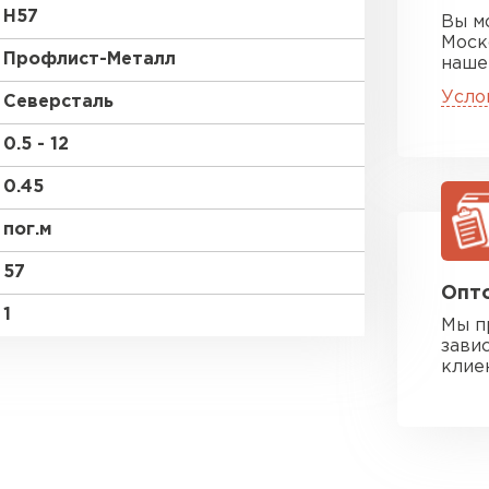
Н57
Вы м
Моск
Профлист-Металл
наше
Усло
Северсталь
0.5 - 12
0.45
пог.м
57
Опто
1
Мы п
зави
клие