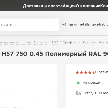
Доставка и оплата
Акции
О компании
Кон
mail@metallshtaketnik.r
Акции
О комп
ля кровли «Профлист Металл»
Н57
Профнастил Профлист-Метал
Бренд
Гранд Лайн
 Н57 750 0.45 Полимерный RAL 
Металл Профиль
ВСЕ ПРОИЗВОДИТЕЛИ
Профлист Металл
0 отзы
Профлист Момент
На складе
Сегодня 08 ав