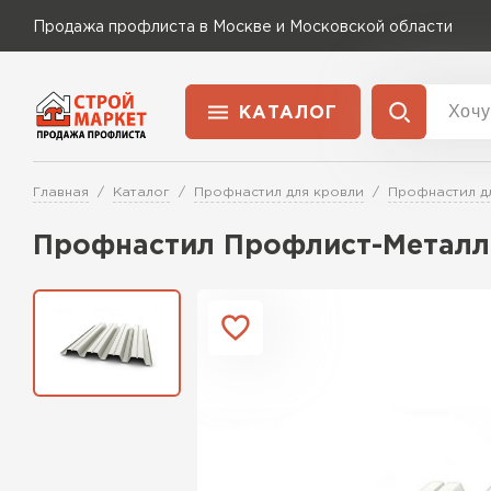
Продажа профлиста в Москве и Московской области
КАТАЛОГ
Доставка и оплата
Главная
Каталог
Профнастил для кровли
Профнастил д
Применение
Перейти в каталог
Профнастил Профлист-Металл
Для забора
Для кровли
Для ангара