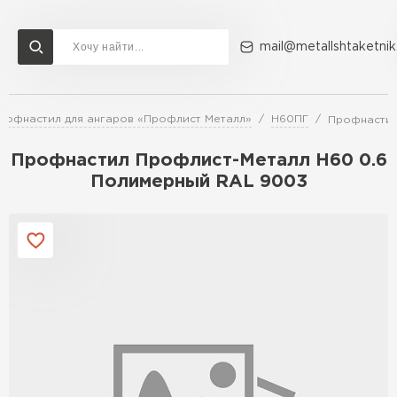
mail@metallshtaketnik
рофнастил для ангаров «Профлист Металл»
Н60ПГ
Профнастил
Доставка и оплата
Акции
О компании
Контакты
Профнастил Профлист-Металл Н60 0.6
Перейти в каталог
Полимерный RAL 9003
ВСЕ ПРОИЗВОДИТЕЛИ