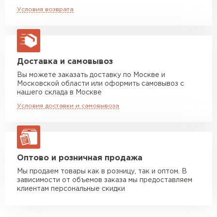
Машина до 5 тн до 35 м3
от 4 000 руб
Условия возврата
макс. длина груза 6 м
Машина до 10 тн до 37 м3
от 6 000 руб
макс. длина груза 8 м
Машина до 20 тн до 80 м3
от 10 500 руб
Доставка и самовывоз
макс. длина груза 13,5 м
Вы можете заказать доставку по Москве и
Московской области или оформить самовывоз с
Манипулятор до 5 тн
от 7 000 руб
нашего склада в Москве
макс. длина груза 6 м
Условия доставки и самовывоза
Манипулятор до 10 тн
от 13 000 руб
макс. длина груза 8 м
Манипулятор до 20 тн
от 16 000 руб
макс. длина груза 13,5 м
Оптово и розничная продажа
Мы продаем товары как в розницу, так и оптом. В
зависимости от объемов заказа мы предоставляем
ЗАКАЗАТЬ С ДОСТАВКОЙ
клиентам персональные скидки