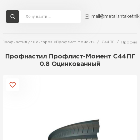
mail@metallshtaketnik
Профнастил для ангаров «Профлист Момент»
С44ПГ
Профнас
Доставка и оплата
Акции
О компании
Контакты
Профнастил Профлист-Момент C44ПГ
Перейти в каталог
0.8 Оцинкованный
ВСЕ ПРОИЗВОДИТЕЛИ