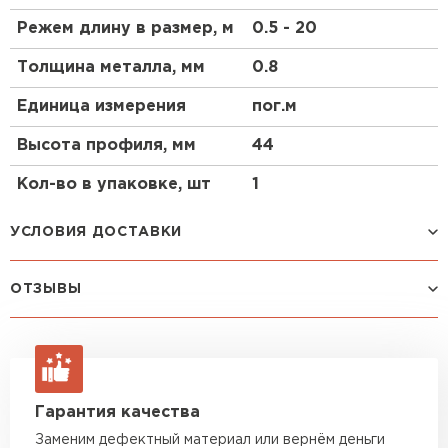
предлагают рассмотреть выгодное решение –
купить продольно-гнутый профнастил С44ПГ от
Режем длину в размер, м
0.5 - 20
производителя.
Толщина металла, мм
0.8
Область применения изделий: возведение
промышленных и гражданских объектов в
Единица измерения
пог.м
качестве ограждений с определенным радиусом
изгиба, ангаров, создание сводчатой поверхности
Высота профиля, мм
44
кровли, углов, реализация всевозможных
архитектурных задумок.
Кол-во в упаковке, шт
1
УСЛОВИЯ ДОСТАВКИ
ОТЗЫВЫ
Способ доставки
Стоимость доставки
Машина до 1,5 тн до 18 м3
от 2 200 руб
Еще нет отзывов
макс. длина груза 4 м
ОСТАВИТЬ ОТЗЫВ
Машина до 2,5 тн до 32 м3
от 3 000 руб
Гарантия качества
макс. длина груза 6 м
Заменим дефектный материал или вернём деньги