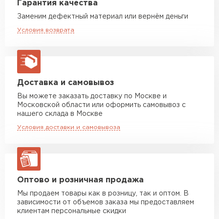
Гарантия качества
макс. длина груза 6 м
Не корродирует благодаря декоративно-
защитному слою.
Заменим дефектный материал или вернём деньги
Машина до 5 тн до 35 м3
от 4 000 руб
Возможность эксплуатации вне зависимости
Условия возврата
макс. длина груза 6 м
от климатических условий.
Машина до 10 тн до 37 м3
от 6 000 руб
Профнастил отличается долгим сроком
макс. длина груза 8 м
эксплуатации.
Богатая цветовая гамма.
Машина до 20 тн до 80 м3
от 10 500 руб
Доставка и самовывоз
макс. длина груза 13,5 м
Благодаря полимерному покрытию
Вы можете заказать доставку по Москве и
профнастил отличается впечатляющими
Московской области или оформить самовывоз с
Манипулятор до 5 тн
от 7 000 руб
эстетическими характеристиками.
нашего склада в Москве
макс. длина груза 6 м
Условия доставки и самовывоза
Манипулятор до 10 тн
от 13 000 руб
макс. длина груза 8 м
Манипулятор до 20 тн
от 16 000 руб
макс. длина груза 13,5 м
Оптово и розничная продажа
Мы продаем товары как в розницу, так и оптом. В
зависимости от объемов заказа мы предоставляем
ЗАКАЗАТЬ С ДОСТАВКОЙ
клиентам персональные скидки