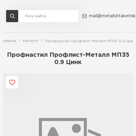
mail@metallshtaketnik
Главная
Каталог
Профнастил Профлист-Металл МП35 0.9 Цинк
Доставка и оплата
Акции
О компании
Контакты
Профнастил Профлист-Металл МП35
Перейти в каталог
0.9 Цинк
ВСЕ ПРОИЗВОДИТЕЛИ