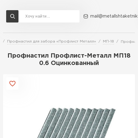
mail@metallshtaketnik
а
Профнастил для забора «Профлист Металл»
МП-18
Профнас
Доставка и оплата
Акции
О компании
Контакты
Профнастил Профлист-Металл МП18
Перейти в каталог
0.6 Оцинкованный
ВСЕ ПРОИЗВОДИТЕЛИ