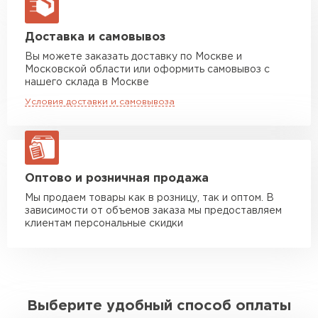
макс. длина груза 8 м
Профнастил Н75 обладает
Машина до 20 тн до 80 м3
от 10 500 руб
следующими достоинствами:
Доставка и самовывоз
макс. длина груза 13,5 м
Вы можете заказать доставку по Москве и
Московской области или оформить самовывоз с
Долговечность и прочность;
Манипулятор до 5 тн
от 7 000 руб
нашего склада в Москве
Простота монтажа в любых погодных
макс. длина груза 6 м
Условия доставки и самовывоза
условиях;
Манипулятор до 10 тн
от 13 000 руб
Стойкость к коррозии и морозостойкость;
макс. длина груза 8 м
Возможность воплощения любого дизайна;
Манипулятор до 20 тн
от 16 000 руб
Эстетичность и современность.
макс. длина груза 13,5 м
Оптово и розничная продажа
Мы продаем товары как в розницу, так и оптом. В
зависимости от объемов заказа мы предоставляем
ЗАКАЗАТЬ С ДОСТАВКОЙ
клиентам персональные скидки
Выберите удобный способ оплаты