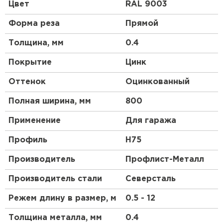
особой технологии. Вся геометрия профиля
Цвет
RAL 9003
профлиста Н75-750 служит единственной цели —
максимальному увеличению прочности и
Форма реза
Прямой
продольной жесткости. Для этого на верхних
горизонтальных плоскостях трапециевидных
Толщина, мм
0.4
выступов профлиста Н75 выполнены
дополнительные ребра жесткости. Несущая
Покрытие
Цинк
способность профлиста Н75 также увеличивается
и благодаря ребрам жесткости, которые
Оттенок
Oцинкованный
расположены с двух сторон подошвы
трапециевидных волн.
Полная ширина, мм
800
То есть лист не деформируется под внешним
Применение
Для гаража
воздействием окружающей среды и спокойно
выдерживает постоянные или периодические
Профиль
H75
нагрузки. Таким образом, увеличивается
теплопроводность и несущая способность
Производитель
Профлист-Металл
профнастила, что значительно увеличивает
область его применения.
Производитель стали
Северсталь
Режем длину в размер, м
0.5 - 12
Применение
Толщина металла, мм
0.4
Профнастил Н75 используют как кровельный