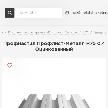
mail@metallshtaketnik
ли
Профнастил для кровли «Профлист Металл»
Н75
Профнас
Доставка и оплата
Акции
О компании
Контакты
Профнастил Профлист-Металл H75 0.4
Перейти в каталог
Оцинкованный
ВСЕ ПРОИЗВОДИТЕЛИ