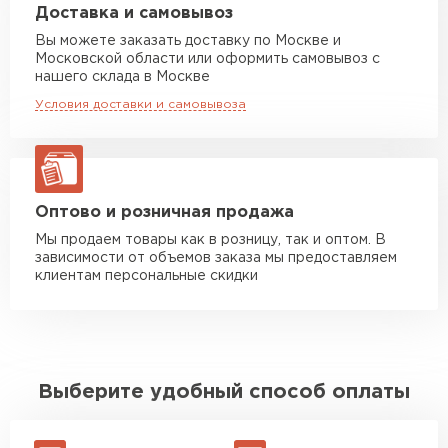
Машина до 20 тн до 80 м3
от 10 500 руб
механических повреждений.
Доставка и самовывоз
макс. длина груза 13,5 м
Вы можете заказать доставку по Москве и
Каждый из этих видов полимерных покрытий
Московской области или оформить самовывоз с
обладает своими уникальными свойствами и
Манипулятор до 5 тн
от 7 000 руб
нашего склада в Москве
может быть выбран в зависимости от требований
макс. длина груза 6 м
конкретного проекта.
Условия доставки и самовывоза
Манипулятор до 10 тн
от 13 000 руб
макс. длина груза 8 м
Манипулятор до 20 тн
от 16 000 руб
макс. длина груза 13,5 м
Оптово и розничная продажа
Мы продаем товары как в розницу, так и оптом. В
зависимости от объемов заказа мы предоставляем
ЗАКАЗАТЬ С ДОСТАВКОЙ
клиентам персональные скидки
Выберите удобный способ оплаты