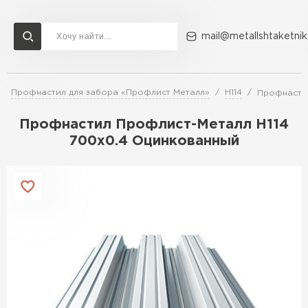
mail@metallshtaketnik
Профнастил для забора «Профлист Металл»
Н114
Профнастил
Доставка и оплата
Акции
О компании
Контакты
Профнастил Профлист-Металл Н114
Перейти в каталог
700х0.4 Оцинкованный
ВСЕ ПРОИЗВОДИТЕЛИ