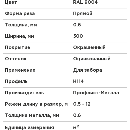
применяется для обшивки стен, кровли, заборов, а
Цвет
RAL 9004
также в качестве материала для изготовления
различных строительных конструкций.
Форма реза
Прямой
Классический профнастил Н114 имеет
стандартную ширину, однако существует также
Толщина, мм
0.6
нестандартный профнастил Н114, который
отличается от обычного шириной, широко
Ширина, мм
500
варьирующейся от 200 по 1200 мм., выбрать
которую вы можете исходя из особенностей
Покрытие
Окрашенный
вашего проекта, не переплачивая за лишнее
количество материала.
Оттенок
Оцинкованный
Пприменение профнастила нестандартной
Применение
Для забора
ширины зависит от конкретных условий и
требований проекта, и особенно оправданно в
Профиль
Н114
случае, когда стандартные решения не могут
обеспечить необходимые технические и
Производитель
Профлист-Металл
эстетические характеристики.
Режем длину в размер, м
0.5 - 12
Самые лучшие покрытия
Толщина металла, мм
0.6
Полиэстер:
это наиболее распространенный
2
Единица измерения
м