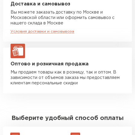
Машина до 20 тн до 80 м3
от 10 500 руб
механических повреждений.
Доставка и самовывоз
макс. длина груза 13,5 м
Вы можете заказать доставку по Москве и
Каждый из этих видов полимерных покрытий
Московской области или оформить самовывоз с
обладает своими уникальными свойствами и
Манипулятор до 5 тн
от 7 000 руб
нашего склада в Москве
может быть выбран в зависимости от требований
макс. длина груза 6 м
конкретного проекта.
Условия доставки и самовывоза
Манипулятор до 10 тн
от 13 000 руб
макс. длина груза 8 м
Манипулятор до 20 тн
от 16 000 руб
макс. длина груза 13,5 м
Оптово и розничная продажа
Мы продаем товары как в розницу, так и оптом. В
зависимости от объемов заказа мы предоставляем
ЗАКАЗАТЬ С ДОСТАВКОЙ
клиентам персональные скидки
Выберите удобный способ оплаты