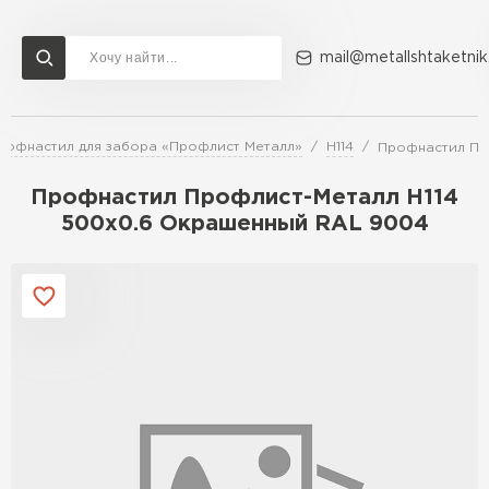
mail@metallshtaketnik
рофнастил для забора «Профлист Металл»
Н114
Профнастил Пр
Доставка и оплата
Акции
О компании
Контакты
Профнастил Профлист-Металл Н114
Перейти в каталог
500х0.6 Окрашенный RAL 9004
ВСЕ ПРОИЗВОДИТЕЛИ