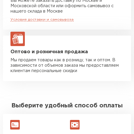
Вы можете заказать доставку по Москве и
механических повреждений.
Московской области или оформить самовывоз с
Манипулятор до 5 тн
от 7 000 руб
нашего склада в Москве
Каждый из этих видов полимерных покрытий
макс. длина груза 6 м
обладает своими уникальными свойствами и
Условия доставки и самовывоза
может быть выбран в зависимости от требований
Манипулятор до 10 тн
от 13 000 руб
конкретного проекта.
макс. длина груза 8 м
Манипулятор до 20 тн
от 16 000 руб
макс. длина груза 13,5 м
Оптово и розничная продажа
Мы продаем товары как в розницу, так и оптом. В
зависимости от объемов заказа мы предоставляем
ЗАКАЗАТЬ С ДОСТАВКОЙ
клиентам персональные скидки
Выберите удобный способ оплаты