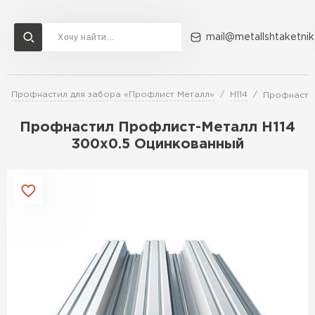
mail@metallshtaketnik
Профнастил для забора «Профлист Металл»
Н114
Профнастил
Доставка и оплата
Акции
О компании
Контакты
Профнастил Профлист-Металл Н114
Перейти в каталог
300х0.5 Оцинкованный
ВСЕ ПРОИЗВОДИТЕЛИ