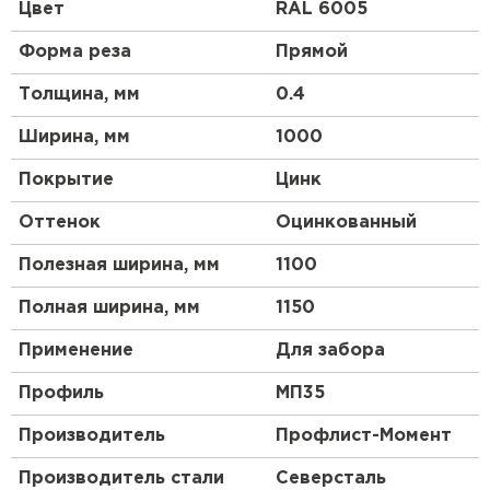
случаях стандартные размеры профнастила могут
Цвет
RAL 6005
быть ограничивающим фактором для некоторых
проектов, требующих нестандартных решений. В
Форма реза
Прямой
этой ситуации профлист, имеющий
нестандартные размеры, а именно ширину,
Толщина, мм
0.4
которую вы может выбрать индивидуально,
исходя исключительно из особенностей будущего
Ширина, мм
1000
проекта, подойдет как нельзя лучше.
Покрытие
Цинк
Нестандартные размеры профнастила
Оттенок
Оцинкованный
Точность: Производство нестандартного
Полезная ширина, мм
1100
профнастила требует высокой точности и
Полная ширина, мм
1150
мастерства. Каждый лист профнастила
должен быть произведен с учетом
Применение
Для забора
конкретных размеров, указанных клиентом,
Профиль
МП35
чтобы обеспечить идеальную посадку и
соответствие проекту.
Производитель
Профлист-Момент
Гибкость: Производство нестандартного
профнастила требует гибкости в процессе
Производитель стали
Северсталь