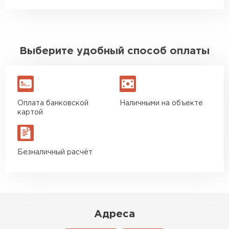
Производство нестандартного профнастила
представляет собой инновационный подход к
созданию уникальных и индивидуальных решений
для строительных проектов. Благодаря
Выберите удобный способ оплаты
использованию современных технологий, таких
как ЧПУ-станки, лазерная резка и гибочные
станки, производители могут создавать
нестандартные размеры и формы профнастила с
высокой точностью и качеством. Это открывает
Оплата банковской
Наличными на объекте
новые возможности для архитекторов,
картой
дизайнеров и клиентов, позволяя им
реализовывать самые смелые и оригинальные
проекты.
Безналичный расчёт
Адреса