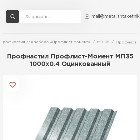
mail@metallshtaketnik
Профнастил для забора «Профлист момент»
МП-35
Профнастил
Доставка и оплата
Акции
О компании
Контакты
Профнастил Профлист-Момент МП35
Перейти в каталог
1000х0.4 Оцинкованный
ВСЕ ПРОИЗВОДИТЕЛИ