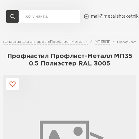
mail@metallshtaketnik
рофнастил для ангаров «Профлист Металл»
МП35ПГ
Профнасти
Доставка и оплата
Акции
О компании
Контакты
Профнастил Профлист-Металл МП35
Перейти в каталог
0.5 Полиэстер RAL 3005
ВСЕ ПРОИЗВОДИТЕЛИ