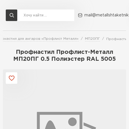
mail@metallshtaketnik
офнастил для ангаров «Профлист Металл»
МП20ПГ
Профнастил
Доставка и оплата
Акции
О компании
Контакты
Профнастил Профлист-Металл
Перейти в каталог
МП20ПГ 0.5 Полиэстер RAL 5005
ВСЕ ПРОИЗВОДИТЕЛИ