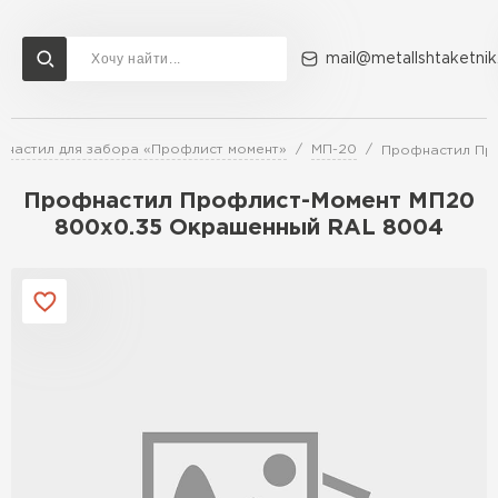
mail@metallshtaketnik
настил для забора «Профлист момент»
МП-20
Профнастил Пр
Доставка и оплата
Акции
О компании
Контакты
Профнастил Профлист-Момент МП20
Перейти в каталог
800х0.35 Окрашенный RAL 8004
ВСЕ ПРОИЗВОДИТЕЛИ