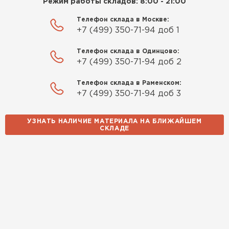
Режим работы складов: 8:00 - 21:00
и снеговым нагрузкам.
Телефон склада в Москве:
Экономия времени и средств: Уменьшение
+7 (499) 350-71-94 доб 1
количества стыков сокращает время монтажа
и снижает затраты на крепежные материалы.
Телефон склада в Одинцово:
+7 (499) 350-71-94 доб 2
Телефон склада в Раменском:
+7 (499) 350-71-94 доб 3
УЗНАТЬ НАЛИЧИЕ МАТЕРИАЛА НА БЛИЖАЙШЕМ
СКЛАДЕ