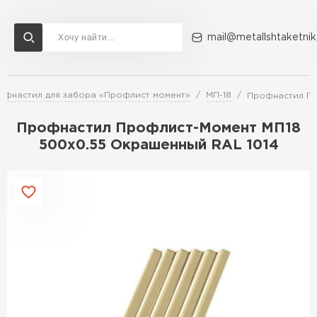
mail@metallshtaketnik
офнастил для забора «Профлист момент»
МП-18
Профнастил Пр
Доставка и оплата
Акции
О компании
Контакты
Профнастил Профлист-Момент МП18
Перейти в каталог
500х0.55 Окрашенный RAL 1014
ВСЕ ПРОИЗВОДИТЕЛИ