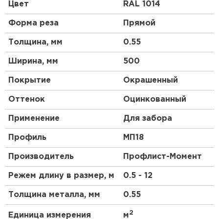
нестандартная (большая или меньшая - в
Цвет
RAL 1014
зависимости от осообенностей проекта) ширина
делает его идеальным для использования в тех
Форма реза
Прямой
случаях, когда требуется узкий, или, напротив,
более широкий профнастил.
Толщина, мм
0.55
Так же, как и стандартный образец, профнастил
Ширина, мм
500
МП18 нестандартной ширины изготавливается из
оцинкованной стали, что обеспечивает его
Покрытие
Окрашенный
высокую прочность и долговечность. Он также
имеет полимерное покрытие, которое защищает
Оттенок
Оцинкованный
его от коррозии и выцветания.
Применение
Для забора
Профиль
МП18
Производитель
Профлист-Момент
Режем длину в размер, м
0.5 - 12
Толщина металла, мм
0.55
2
Единица измерения
м