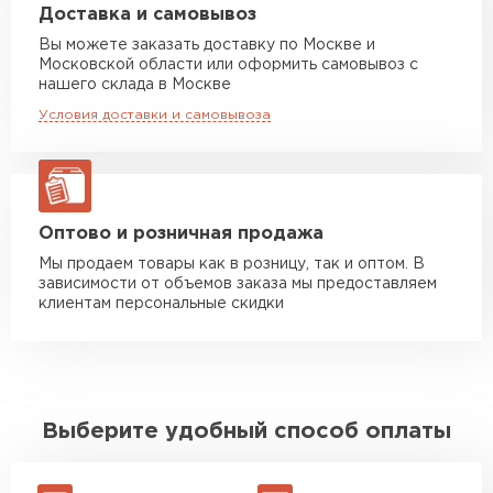
Машина до 20 тн до 80 м3
от 10 500 руб
Доставка и самовывоз
макс. длина груза 13,5 м
Вы можете заказать доставку по Москве и
Московской области или оформить самовывоз с
Манипулятор до 5 тн
от 7 000 руб
нашего склада в Москве
макс. длина груза 6 м
Условия доставки и самовывоза
Манипулятор до 10 тн
от 13 000 руб
макс. длина груза 8 м
Манипулятор до 20 тн
от 16 000 руб
макс. длина груза 13,5 м
Оптово и розничная продажа
Мы продаем товары как в розницу, так и оптом. В
зависимости от объемов заказа мы предоставляем
ЗАКАЗАТЬ С ДОСТАВКОЙ
клиентам персональные скидки
Выберите удобный способ оплаты