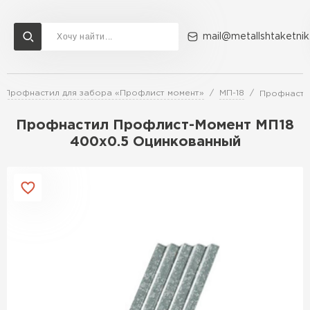
mail@metallshtaketnik
Профнастил для забора «Профлист момент»
МП-18
Профнасти
Доставка и оплата
Акции
О компании
Контакты
Профнастил Профлист-Момент МП18
Перейти в каталог
400х0.5 Оцинкованный
ВСЕ ПРОИЗВОДИТЕЛИ