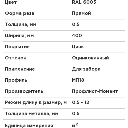
нестандартная (большая или меньшая - в
Цвет
RAL 6005
зависимости от осообенностей проекта) ширина
делает его идеальным для использования в тех
Форма реза
Прямой
случаях, когда требуется узкий, или, напротив,
более широкий профнастил.
Толщина, мм
0.5
Так же, как и стандартный образец, профнастил
Ширина, мм
400
МП18 нестандартной ширины изготавливается из
оцинкованной стали, что обеспечивает его
Покрытие
Цинк
высокую прочность и долговечность. Он также
имеет полимерное покрытие, которое защищает
Оттенок
Оцинкованный
его от коррозии и выцветания.
Применение
Для забора
Профиль
МП18
Производитель
Профлист-Момент
Режем длину в размер, м
0.5 - 12
Толщина металла, мм
0.5
2
Единица измерения
м