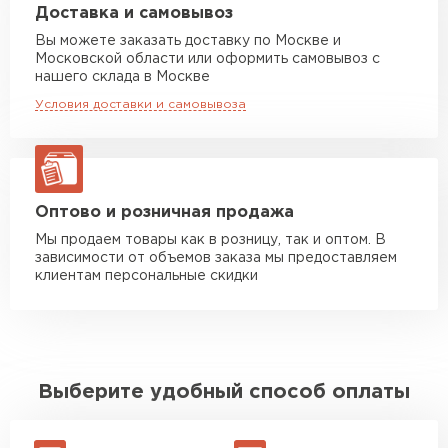
Машина до 20 тн до 80 м3
от 10 500 руб
Доставка и самовывоз
макс. длина груза 13,5 м
Вы можете заказать доставку по Москве и
Московской области или оформить самовывоз с
Манипулятор до 5 тн
от 7 000 руб
нашего склада в Москве
макс. длина груза 6 м
Условия доставки и самовывоза
Манипулятор до 10 тн
от 13 000 руб
макс. длина груза 8 м
Манипулятор до 20 тн
от 16 000 руб
макс. длина груза 13,5 м
Оптово и розничная продажа
Мы продаем товары как в розницу, так и оптом. В
зависимости от объемов заказа мы предоставляем
ЗАКАЗАТЬ С ДОСТАВКОЙ
клиентам персональные скидки
Выберите удобный способ оплаты