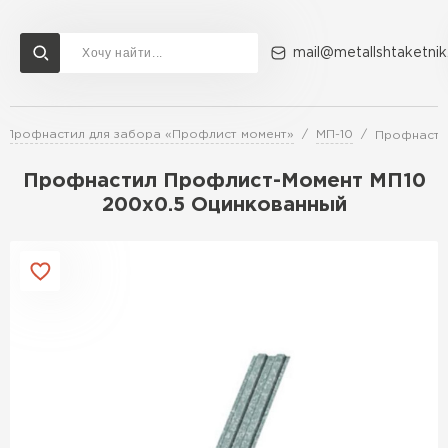
mail@metallshtaketnik
Профнастил для забора «Профлист момент»
МП-10
Профнасти
Доставка и оплата
Акции
О компании
Контакты
Профнастил Профлист-Момент МП10
Перейти в каталог
200х0.5 Оцинкованный
ВСЕ ПРОИЗВОДИТЕЛИ