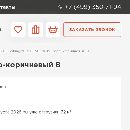
+7 (499) 350-71-94
такты
u
ЗАКАЗАТЬ ЗВОНОК
ании
Контакты
 0.5 VikingMP® E RAL 8019 Серо-коричневый B
о-коричневый B
вов
3
густа 2026 мы уже отгрузили 72 м