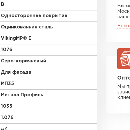
B
Вы м
Моск
Одностороннее покрытие
наше
Усло
Оцинкованная сталь
VikingMP® E
1076
Серо-коричневый
Для фасада
Опто
МП35
Мы п
зави
Металл Профиль
клие
1035
1.076
2
м