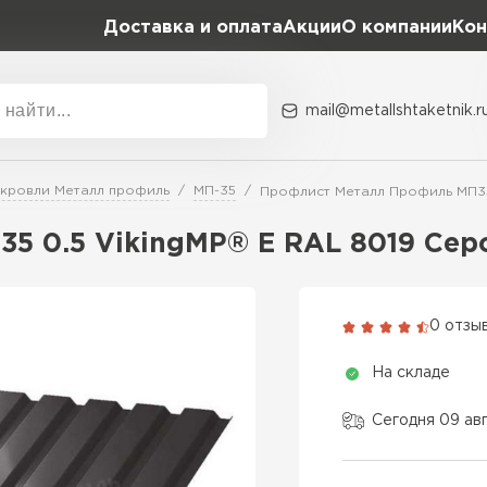
Доставка и оплата
Акции
О компании
Кон
mail@metallshtaketnik.r
Акции
О комп
 кровли Металл профиль
МП-35
Профлист Металл Профиль МП35
Бренд
Гранд Лайн
5 0.5 VikingMP® E RAL 8019 Сер
Металл Профиль
ВСЕ ПРОИЗВОДИТЕЛИ
Профлист Металл
0 отзы
Профлист Момент
На складе
Сегодня 09 ав