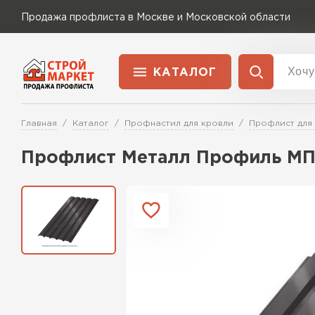
Продажа профлиста в Москве и Московской области
КАТАЛОГ
Доставка и оплата
Главная
Каталог
Профнастил для кровли
Профлист для
Применение
Перейти в каталог
Профлист Металл Профиль МП3
Для забора
Для кровли
Для ангара