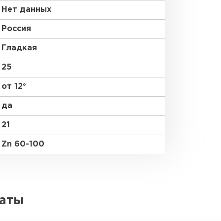
Нет данных
Россия
Гладкая
25
от 12°
да
21
Zn 60-100
латы