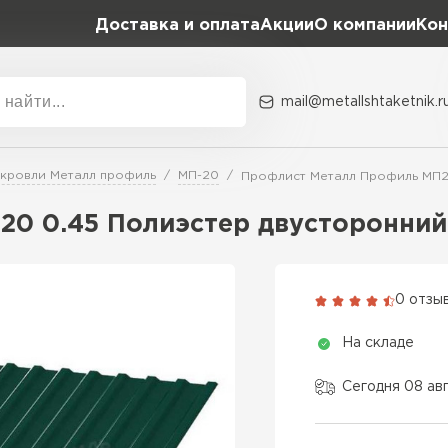
Доставка и оплата
Акции
О компании
Кон
mail@metallshtaketnik.r
Акции
О комп
 кровли Металл профиль
МП-20
Профлист Металл Профиль МП20
Бренд
Гранд Лайн
0 0.45 Полиэстер двусторонний
Металл Профиль
ВСЕ ПРОИЗВОДИТЕЛИ
Профлист Металл
0 отзы
Профлист Момент
На складе
Сегодня 08 ав