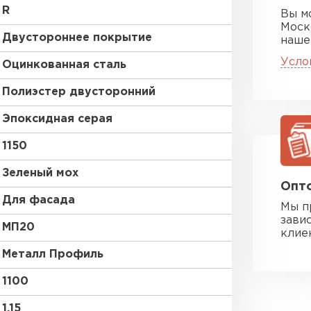
R
Вы м
Моск
Двустороннее покрытие
наше
Усло
Оцинкованная сталь
Полиэстер двусторонний
Эпоксидная серая
1150
Зеленый мох
Опто
Для фасада
Мы п
зави
МП20
клие
Металл Профиль
1100
1.15