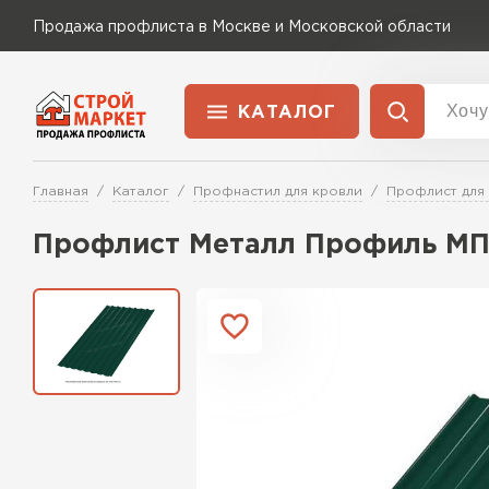
Продажа профлиста в Москве и Московской области
КАТАЛОГ
Доставка и оплата
Главная
Каталог
Профнастил для кровли
Профлист для
Применение
Перейти в каталог
Профлист Металл Профиль МП2
Для забора
Для кровли
Для ангара