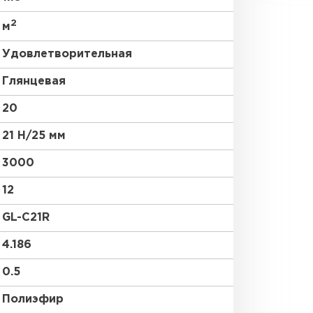
2
м
Удовлетворительная
Глянцевая
20
21 Н/25 мм
3000
12
GL-С21R
4.186
0.5
Полиэфир