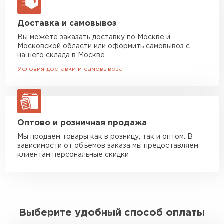
макс. длина груза 13,5 м
Получаются они после проката на оборудовании,
их высота и форма зависят от назначения и типа
стройматериала.
Манипулятор до 5 тн
от 7 000 руб
Доставка и самовывоз
макс. длина груза 6 м
Вы можете заказать доставку по Москве и
Профлист, изготовленный по всем стандартам,
Московской области или оформить самовывоз с
имеет нескольких слоев:
Манипулятор до 10 тн
от 13 000 руб
нашего склада в Москве
макс. длина груза 8 м
основа из низколегированной стали;
Условия доставки и самовывоза
Манипулятор до 20 тн
цинковый слой;
от 16 000 руб
макс. длина груза 13,5 м
обработка антикоррозийным составом;
грунтовка;
декоративное покрытие цветным полимером,
ЗАКАЗАТЬ С ДОСТАВКОЙ
Оптово и розничная продажа
состоящим из смеси синтетических смол и
Мы продаем товары как в розницу, так и оптом. В
пластмассы.
зависимости от объемов заказа мы предоставляем
клиентам персональные скидки
Выберите удобный способ оплаты