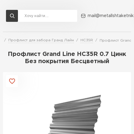
mail@metallshtaketnik
а
Профлист для забора Гранд Лайн
HC35R
Профлист Grand L
Доставка и оплата
Акции
О компании
Контакты
Профлист Grand Line HC35R 0.7 Цинк
Перейти в каталог
Без покрытия Бесцветный
ВСЕ ПРОИЗВОДИТЕЛИ