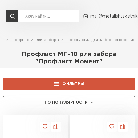
mail@metallshtaketnik
ог
Профнастил для забора
Профнастил для забора «Профлист
Доставка и оплата
Акции
О компании
Контакты
Профлист МП-10 для забора
Перейти в каталог
"Профлист Момент"
ВСЕ ПРОИЗВОДИТЕЛИ
ФИЛЬТРЫ
ЦЕНА, РУБ.:
ПО ПОПУЛЯРНОСТИ
ЦВЕТ:
RAL 1014