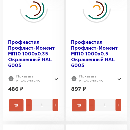
ТОЛЩИНА, ММ:
RAL 1018
RAL 3011
0.4
RAL 5005
ПОКРЫТИЕ:
0.5
RAL 6005
0.6
Окрашенный
Профнастил
Профнастил
0.7
Цинк
Профлист-Момент
Профлист-Момент
0.35
МП10 1000х0.35
МП10 1000х0.5
Окрашенный RAL
Окрашенный RAL
6005
6005
Показать
Показать
информацию
информацию
486
₽
897
₽