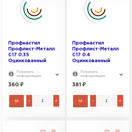
ТОЛЩИНА, ММ:
RR 29
RR 32
0.4
ПОКРЫТИЕ:
0.5
0.6
Полимерный
Профнастил
Профнастил
0.7
Цинк
Профлист-Металл
Профлист-Металл
0.8
C17 0.35
C17 0.4
Оцинкованный
Оцинкованный
Показать
Показать
информацию
информацию
360
₽
381
₽