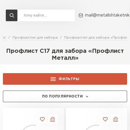
mail@metallshtaketnik
лог
Профнастил для забора
Профнастил для забора «Профлис
Доставка и оплата
Акции
О компании
Контакты
Профлист С17 для забора «Профлист
Перейти в каталог
Металл»
ВСЕ ПРОИЗВОДИТЕЛИ
ФИЛЬТРЫ
ЦЕНА, РУБ.:
ПО ПОПУЛЯРНОСТИ
ЦВЕТ:
RR 11