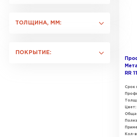
RR 11
RR 29
ТОЛЩИНА, ММ:
RR 32
0.4
0.5
ПОКРЫТИЕ:
0.6
Про
0.7
Мета
Полимерный
0.9
RR 1
Цинк
Срок 
Профи
Толщи
Цвет:
Общая
Полез
Прим
Кол-в