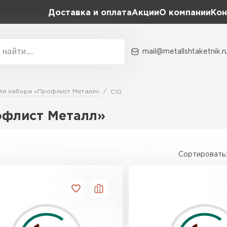
Доставка и оплата
Акции
О компании
Кон
mail@metallshtaketnik.r
Акции
О комп
ля забора «Профлист Металл»
С10
Бренд
Гранд Лайн
офлист Металл»
Металл Профиль
ВСЕ ПРОИЗВОДИТЕЛИ
Профлист Металл
Сортировать:
Профлист Момент