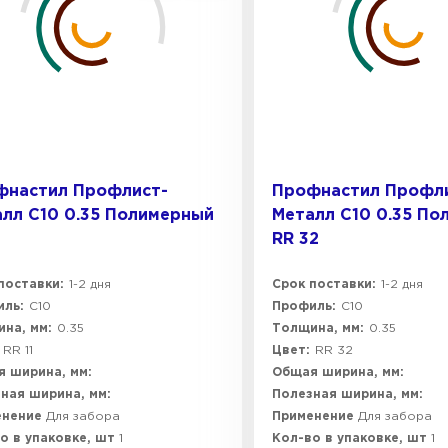
фнастил Профлист-
Профнастил Профл
лл C10 0.35 Полимерный
Металл C10 0.35 По
1
RR 32
поставки:
1-2 дня
Срок поставки:
1-2 дня
ль:
C10
Профиль:
C10
на, мм:
0.35
Толщина, мм:
0.35
RR 11
Цвет:
RR 32
 ширина, мм:
Общая ширина, мм:
ная ширина, мм:
Полезная ширина, мм:
енение
Для забора
Применение
Для забора
о в упаковке, шт
1
Кол-во в упаковке, шт
1