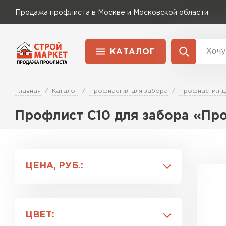
Продажа профлиста в Москве и Московской области
КАТАЛОГ
Доставка и оплата
Главная
Каталог
Профнастил для забора
Профнастил д
Применение
Перейти в каталог
Для забора
Профлист С10 для забора «Пр
Для кровли
ЦЕНА, РУБ.:
Для ангара
ЦВЕТ: