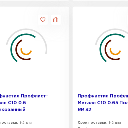
фнастил Профлист-
Профнастил Профл
лл C10 0.6
Металл C10 0.65 П
нкованный
RR 32
поставки:
1-2 дня
Срок поставки:
1-2 дня