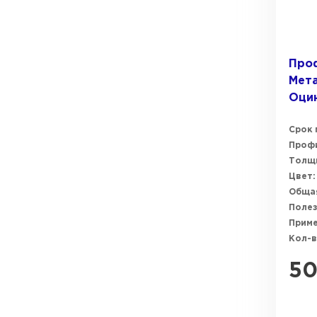
Про
Мета
Оци
Срок 
Профи
Толщи
Цвет:
Общая
Полез
Прим
Кол-в
5