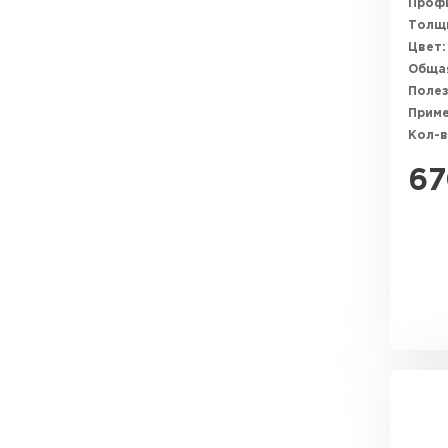
Профи
Толщи
Цвет:
Общая
Полез
Прим
Кол-в
67