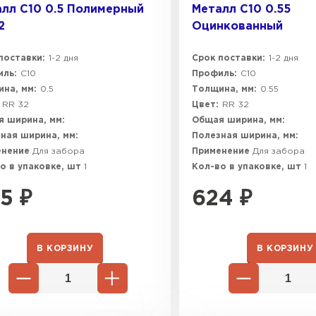
лл C10 0.5 Полимерный
Металл C10 0.55
2
Оцинкованный
поставки:
1-2 дня
Срок поставки:
1-2 дня
ль:
C10
Профиль:
C10
на, мм:
0.5
Толщина, мм:
0.55
RR 32
Цвет:
RR 32
 ширина, мм:
Общая ширина, мм:
ная ширина, мм:
Полезная ширина, мм:
енение
Для забора
Применение
Для забора
о в упаковке, шт
1
Кол-во в упаковке, шт
1
5
₽
624
₽
В КОРЗИНУ
В КОРЗИНУ