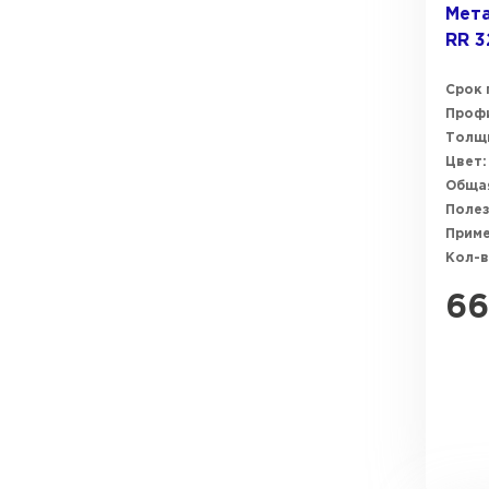
Мета
RR 3
Срок 
Профи
Толщи
Цвет:
Общая
Полез
Прим
Кол-в
66