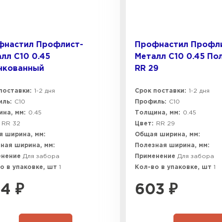
фнастил Профлист-
Профнастил Профл
лл C10 0.45
Металл C10 0.45 П
нкованный
RR 29
поставки:
1-2 дня
Срок поставки:
1-2 дня
ль:
C10
Профиль:
C10
на, мм:
0.45
Толщина, мм:
0.45
RR 32
Цвет:
RR 29
 ширина, мм:
Общая ширина, мм:
ная ширина, мм:
Полезная ширина, мм:
енение
Для забора
Применение
Для забора
о в упаковке, шт
1
Кол-во в упаковке, шт
1
04
₽
603
₽