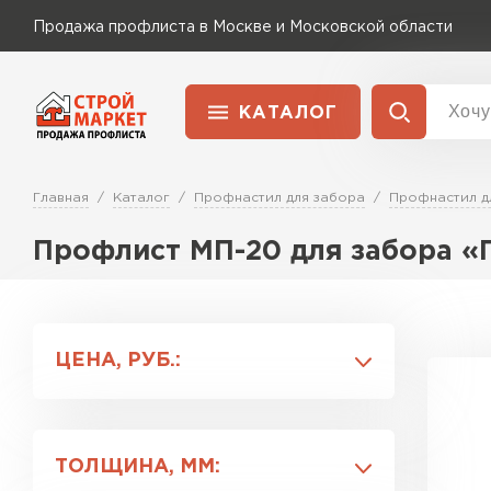
Продажа профлиста в Москве и Московской области
КАТАЛОГ
Доставка и оплата
Главная
Каталог
Профнастил для забора
Профнастил д
Применение
Перейти в каталог
Для забора
Профлист МП-20 для забора «
Для кровли
ЦЕНА, РУБ.:
Для ангара
ТОЛЩИНА, ММ: