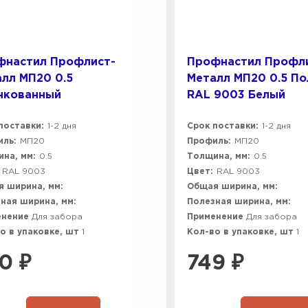
фнастил Профлист-
Профнастил Профл
лл МП20 0.5
Металл МП20 0.5 П
нкованный
RAL 9003 Белый
поставки:
1-2 дня
Срок поставки:
1-2 дня
ль:
МП20
Профиль:
МП20
на, мм:
0.5
Толщина, мм:
0.5
RAL 9003
Цвет:
RAL 9003
 ширина, мм:
Общая ширина, мм:
ная ширина, мм:
Полезная ширина, мм:
енение
Для забора
Применение
Для забора
о в упаковке, шт
1
Кол-во в упаковке, шт
1
0
₽
749
₽