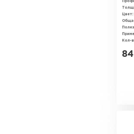
Профи
Толщи
Цвет:
Общая
Полез
Прим
Кол-в
84