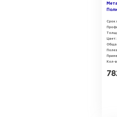
Мета
Пол
Срок 
Профи
Толщи
Цвет:
Общая
Полез
Прим
Кол-в
78