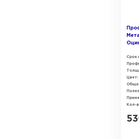
Про
Мета
Оци
Срок 
Профи
Толщи
Цвет:
Общая
Полез
Прим
Кол-в
53