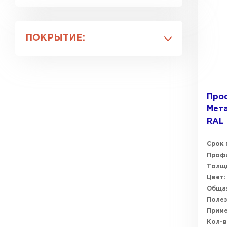
0.4
0.5
ПОКРЫТИЕ:
0.6
0.7
Полимерный
0.8
Цинк
Про
Мет
RAL
Срок 
Профи
Толщи
Цвет:
Общая
Полез
Прим
Кол-в