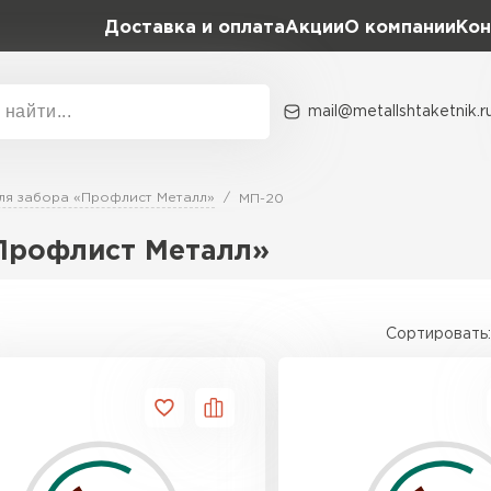
Доставка и оплата
Акции
О компании
Кон
mail@metallshtaketnik.r
Акции
О комп
ля забора «Профлист Металл»
МП-20
Бренд
Гранд Лайн
Профлист Металл»
Металл Профиль
ВСЕ ПРОИЗВОДИТЕЛИ
Профлист Металл
Сортировать:
Профлист Момент