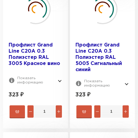
ТОЛЩИНА, ММ:
RAL 1014
RAL 1015
0.3
RAL 1018
ПОКРЫТИЕ:
0.4
RAL 2004
0.5
Atlas
Профлист Grand
Профлист Grand
0.7
Drap
Line C20A 0.3
Line C20A 0.3
0.35
Drap ST
Полиэстер RAL
Полиэстер RAL
3005 Красное вино
5005 Сигнальный
Drap TwinColor двусторонний
синий
GreenCoat Pural BT
Показать
Показать
информацию
информацию
323
₽
323
₽