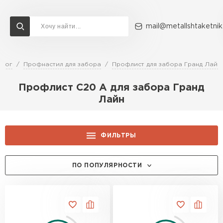
mail@metallshtaketnik
алог
Профнастил для забора
Профлист для забора Гранд Лайн
Доставка и оплата
Акции
О компании
Контакты
Профлист С20 A для забора Гранд
Перейти в каталог
Лайн
ВСЕ ПРОИЗВОДИТЕЛИ
ФИЛЬТРЫ
ЦЕНА, РУБ.:
ПО ПОПУЛЯРНОСТИ
ЦВЕТ:
NL805