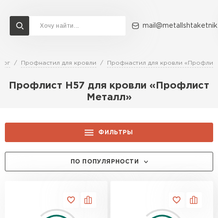
mail@metallshtaketnik
лог
Профнастил для кровли
Профнастил для кровли «Профлис
Доставка и оплата
Акции
О компании
Контакты
Профлист Н57 для кровли «Профлист
Перейти в каталог
Металл»
ВСЕ ПРОИЗВОДИТЕЛИ
ФИЛЬТРЫ
ЦЕНА, РУБ.:
ПО ПОПУЛЯРНОСТИ
ТОЛЩИНА, ММ:
0.4