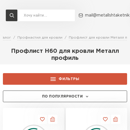
mail@metallshtaketnik
аталог
Профнастил для кровли
Профлист для кровли Металл п
Доставка и оплата
Акции
О компании
Контакты
Профлист Н60 для кровли Металл
Перейти в каталог
профиль
ВСЕ ПРОИЗВОДИТЕЛИ
ФИЛЬТРЫ
ЦЕНА, РУБ.:
ПО ПОПУЛЯРНОСТИ
ЦВЕТ:
RAL 1014