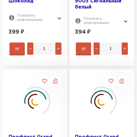
Шоколад
9003 Сигнальный
белый
Показать
Показать
информацию
информацию
399
₽
394
₽