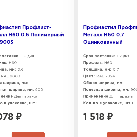
фнастил Профлист-
Профнастил Профл
лл Н60 0.6 Полимерный
Металл Н60 0.7
 9003
Оцинкованный
поставки:
1-2 дня
Срок поставки:
1-2 дня
ль:
Н60
Профиль:
Н60
на, мм:
0.6
Толщина, мм:
0.7
RAL 9003
Цвет:
RAL 7024
 ширина, мм:
Общая ширина, мм:
ная ширина, мм:
900
Полезная ширина, мм:
90
енение
Для гаража
Применение
Для гаража
о в упаковке, шт
1
Кол-во в упаковке, шт
1
078
₽
1 518
₽