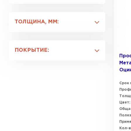
RAL 7024
RAL 9003
ТОЛЩИНА, ММ:
RR 32
0.5
0.6
ПОКРЫТИЕ:
0.7
Про
0.8
Мета
Полимерный
0.9
Оци
Цинк
Срок 
Профи
Толщи
Цвет:
Общая
Полез
Прим
Кол-в