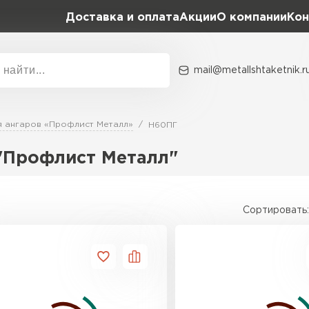
Доставка и оплата
Акции
О компании
Кон
mail@metallshtaketnik.r
Акции
О комп
я ангаров «Профлист Металл»
Н60ПГ
Бренд
Гранд Лайн
"Профлист Металл"
Металл Профиль
ВСЕ ПРОИЗВОДИТЕЛИ
Профлист Металл
Сортировать:
Профлист Момент