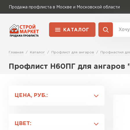
Продажа профлиста в Москве и Московской области
КАТАЛОГ
Доставка и оплата
Главная
Каталог
Профлист для ангаров
Профнастил дл
Применение
Перейти в каталог
Для забора
Профлист Н60ПГ для ангаров 
Для кровли
ЦЕНА, РУБ.:
Для ангара
ЦВЕТ: