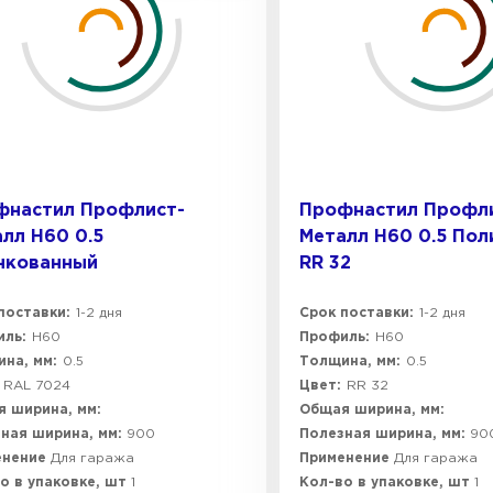
фнастил Профлист-
Профнастил Профл
лл Н60 0.5
Металл Н60 0.5 По
нкованный
RR 32
поставки:
1-2 дня
Срок поставки:
1-2 дня
ль:
Н60
Профиль:
Н60
на, мм:
0.5
Толщина, мм:
0.5
RAL 7024
Цвет:
RR 32
 ширина, мм:
Общая ширина, мм:
ная ширина, мм:
900
Полезная ширина, мм:
90
енение
Для гаража
Применение
Для гаража
о в упаковке, шт
1
Кол-во в упаковке, шт
1