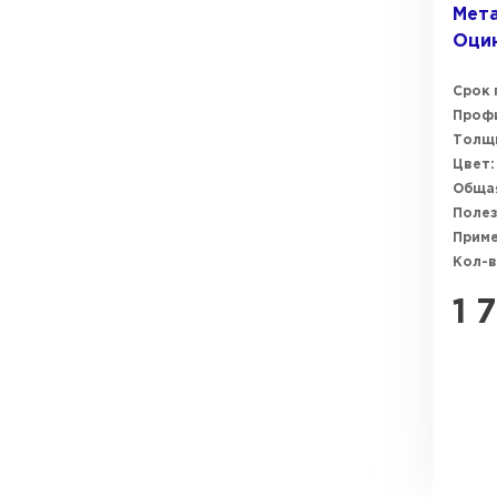
Мета
Оци
Срок 
Профи
Толщи
Цвет:
Общая
Полез
Прим
Кол-в
1 