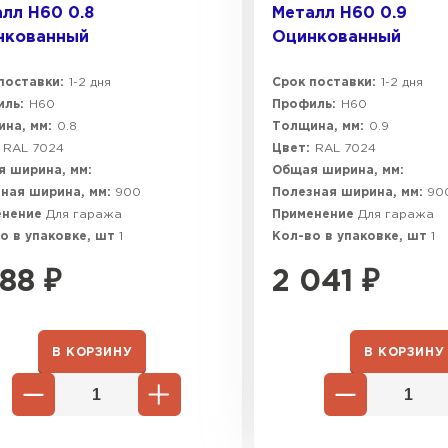
лл Н60 0.8
Металл Н60 0.9
нкованный
Оцинкованный
поставки:
1-2 дня
Срок поставки:
1-2 дня
ль:
Н60
Профиль:
Н60
на, мм:
0.8
Толщина, мм:
0.9
RAL 7024
Цвет:
RAL 7024
 ширина, мм:
Общая ширина, мм:
ная ширина, мм:
900
Полезная ширина, мм:
90
енение
Для гаража
Применение
Для гаража
о в упаковке, шт
1
Кол-во в упаковке, шт
1
788
₽
2 041
₽
В КОРЗИНУ
В КОРЗИНУ