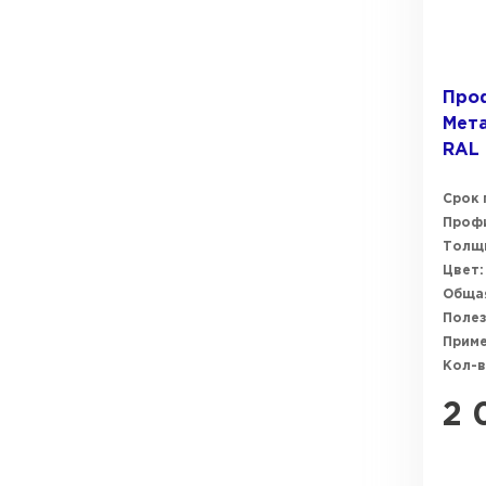
Про
Мета
RAL
Срок 
Профи
Толщи
Цвет:
Общая
Полез
Прим
Кол-в
2 