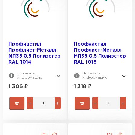
ТОЛЩИНА, ММ:
RAL 1015
RAL 1018
0.5
RAL 1035
ПОКРЫТИЕ:
0.6
RAL 2004
0.7
Полиэстер
Профнастил
Профнастил
0.8
Цинк
Профлист-Металл
Профлист-Металл
0.9
МП35 0.5 Полиэстер
МП35 0.5 Полиэстер
RAL 1014
RAL 1015
Показать
Показать
информацию
информацию
1 306
₽
1 318
₽