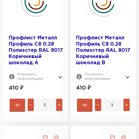
Профлист-Металл
0.4
Профлист-Момент
ПРОФИЛЬ:
0.5
0.6
C8
Профлист Металл
Профлист Металл
0.7
ЦВЕТ:
C8А
Профиль C8 0.28
Профиль C8 0.28
0.8
С8A
Полиэстер RAL 8017
Полиэстер RAL 8017
RAL 1014
Коричневый
Коричневый
ПОКРЫТИЕ:
RAL 1015
шоколад A
шоколад B
RAL 1018
AGNETA® двусторонний
Показать
Показать
информацию
информацию
RAL 1035
ВИД ПОВЕРХНОСТИ:
CLOUDY®
410
₽
410
₽
RAL 2004
Drap
Глянцевая
Drap ST
Имитация натуральных материалов
Drap TwinColor двусторонний
Матовая
Металлик