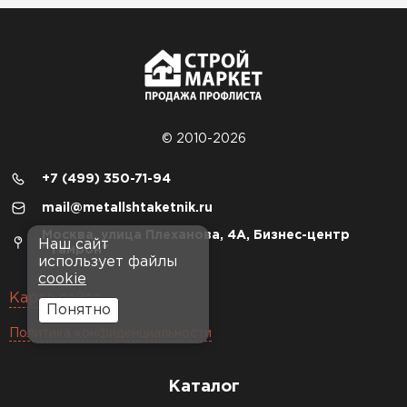
© 2010-2026
+7 (499) 350-71-94
mail@metallshtaketnik.ru
Москва, улица Плеханова, 4А, Бизнес-центр
Наш сайт
"Тамрон"
использует файлы
cookie
Карта сайта
Понятно
Политика конфиденциальности
Каталог