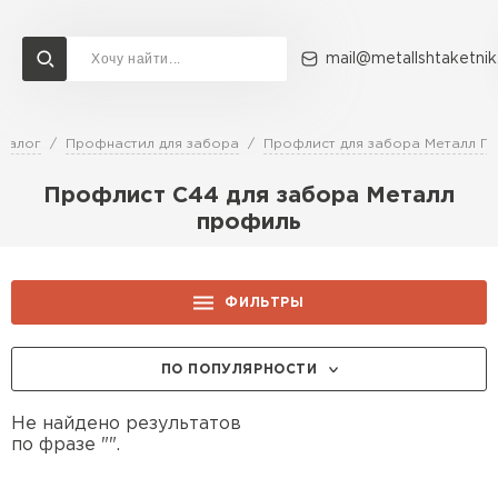
mail@metallshtaketnik
талог
Профнастил для забора
Профлист для забора Металл П
Доставка и оплата
Акции
О компании
Контакты
Профлист С44 для забора Металл
Перейти в каталог
профиль
ВСЕ ПРОИЗВОДИТЕЛИ
ФИЛЬТРЫ
ПО ПОПУЛЯРНОСТИ
Не найдено результатов
по фразе "".