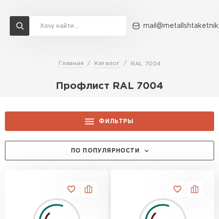
mail@metallshtaketnik
Главная
Каталог
RAL 7004
Доставка и оплата
Акции
О компании
Контакты
Профлист RAL 7004
Перейти в каталог
ВСЕ ПРОИЗВОДИТЕЛИ
ФИЛЬТРЫ
ЦЕНА, РУБ.:
ПО ПОПУЛЯРНОСТИ
ПРОИЗВОДИТЕЛЬ:
Grand Line
ТОЛЩИНА, ММ:
Металл Профиль