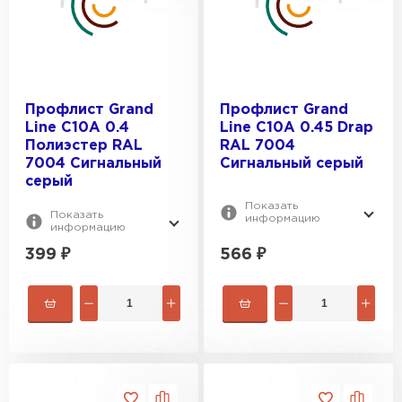
Профлист-Металл
0.3
Профлист-Момент
ПРОФИЛЬ:
0.4
0.5
C8
Профлист Grand
Профлист Grand
0.6
ПОКРЫТИЕ:
C8А
Line C10A 0.4
Line C10A 0.45 Drap
0.7
C10A
Полиэстер RAL
RAL 7004
Drap
7004 Сигнальный
Сигнальный серый
C10R
ВИД ПОВЕРХНОСТИ:
Norman
серый
C10В
Показать
NormanMP
Глянцевая
Показать
информацию
информацию
Print Premium
Металлик
399
₽
566
₽
Rooftop Glance