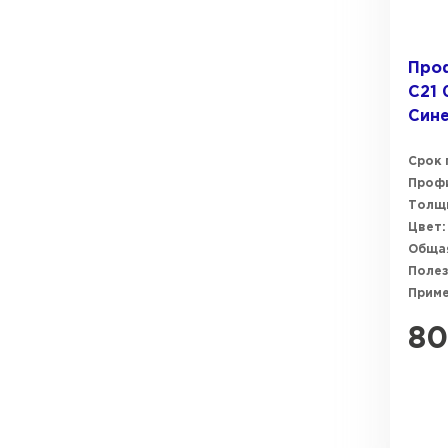
Про
C21 
Сине
Срок 
Профи
Толщи
Цвет:
Общая
Полез
Прим
80