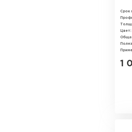
Срок 
Профи
Толщи
Цвет:
Общая
Полез
Прим
1 