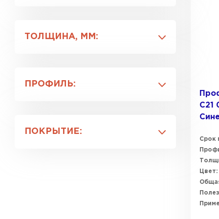
Металл Профиль
Профлист-Металл
ТОЛЩИНА, ММ:
Профлист-Момент
0.4
0.5
ПРОФИЛЬ:
0.6
Про
0.7
C21 
C8
0.35
Сине
C10ПГ
ПОКРЫТИЕ:
C21
Срок 
C44
Профи
NormanMP
Толщи
CC10ПГ
Окрашенный
Цвет:
Полиэстер
Общая
Полез
Цинк
Прим