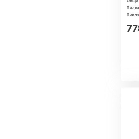
Общая
Полез
Прим
77