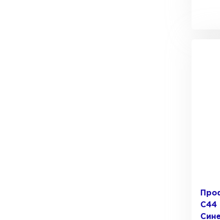
Про
C44 
Сине