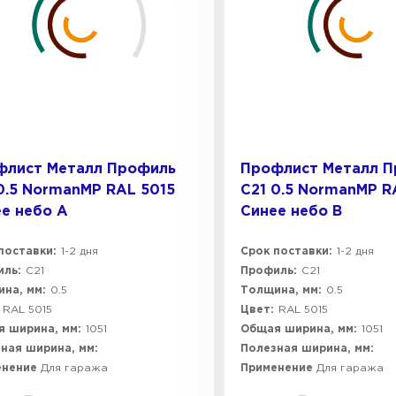
флист Металл Профиль
Профлист Металл 
0.5 NormanMP RAL 5015
C21 0.5 NormanMP R
е небо A
Синее небо B
поставки:
1-2 дня
Срок поставки:
1-2 дня
ль:
C21
Профиль:
C21
на, мм:
0.5
Толщина, мм:
0.5
RAL 5015
Цвет:
RAL 5015
 ширина, мм:
1051
Общая ширина, мм:
1051
ная ширина, мм:
Полезная ширина, мм:
енение
Для гаража
Применение
Для гаража