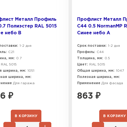
флист Металл Профиль
Профлист Металл 
0.7 Полиэстер RAL 5015
C44 0.5 NormanMP R
е небо B
Синее небо A
поставки:
1-2 дня
Срок поставки:
1-2 дня
ль:
C21
Профиль:
C44
на, мм:
0.7
Толщина, мм:
0.5
RAL 5015
Цвет:
RAL 5015
 ширина, мм:
1051
Общая ширина, мм:
1047
ная ширина, мм:
Полезная ширина, мм:
енение
Для гаража
Применение
Для фасада
6
₽
863
₽
В КОРЗИНУ
В КОРЗИНУ