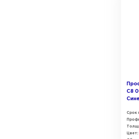
Про
C8 0
Сине
Срок 
Профи
Толщи
Цвет: