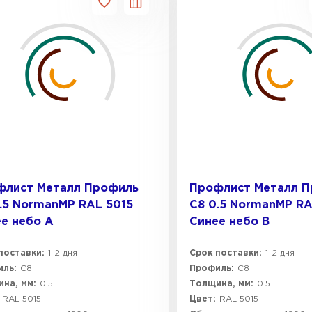
флист Металл Профиль
Профлист Металл 
.5 NormanMP RAL 5015
C8 0.5 NormanMP RA
е небо A
Синее небо B
поставки:
1-2 дня
Срок поставки:
1-2 дня
ль:
C8
Профиль:
C8
на, мм:
0.5
Толщина, мм:
0.5
RAL 5015
Цвет:
RAL 5015