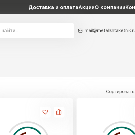
Доставка и оплата
Акции
О компании
Кон
mail@metallshtaketnik.r
Акции
О комп
Бренд
Гранд Лайн
Металл Профиль
ВСЕ ПРОИЗВОДИТЕЛИ
Профлист Металл
Сортировать:
Профлист Момент