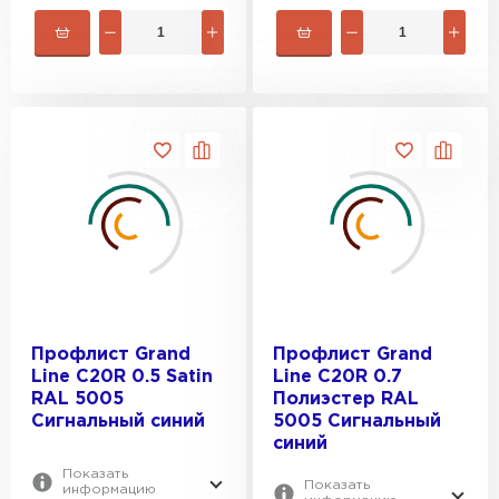
Профлист Grand
Профлист Grand
Line C20R 0.5 Satin
Line C20R 0.7
RAL 5005
Полиэстер RAL
Сигнальный синий
5005 Сигнальный
синий
Показать
Показать
информацию