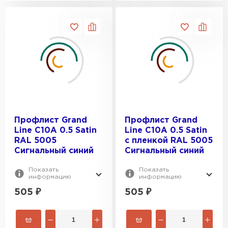
Профлист Grand
Профлист Grand
Line C10A 0.5 Satin
Line C10A 0.5 Satin
RAL 5005
с пленкой RAL 5005
Сигнальный синий
Сигнальный синий
Показать
Показать
информацию
информацию
505
₽
505
₽