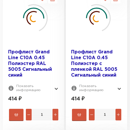
Профлист Grand
Профлист Grand
Line C10A 0.45
Line C10A 0.45
Полиэстер RAL
Полиэстер с
5005 Сигнальный
пленкой RAL 5005
синий
Сигнальный синий
Показать
Показать
информацию
информацию
414
₽
414
₽