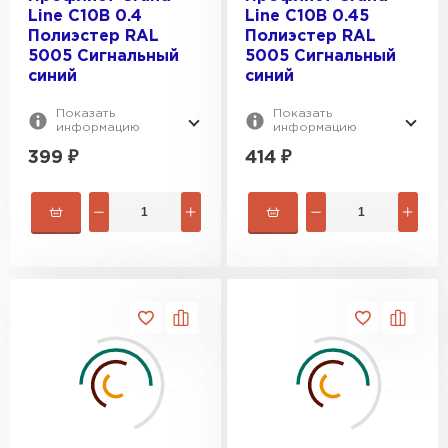
Line C10В 0.4
Line C10В 0.45
Полиэстер RAL
Полиэстер RAL
5005 Сигнальный
5005 Сигнальный
синий
синий
Показать
Показать
информацию
информацию
399
₽
414
₽