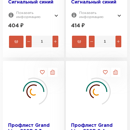
Сигнальный синий
Сигнальный синий
Показать
Показать
информацию
информацию
404
₽
414
₽
Профлист Grand
Профлист Grand