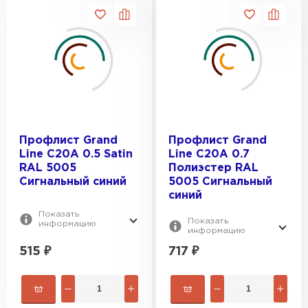
Профлист Grand
Профлист Grand
Line C20A 0.5 Satin
Line C20A 0.7
RAL 5005
Полиэстер RAL
Сигнальный синий
5005 Сигнальный
синий
Показать
Показать
информацию
информацию
515
₽
717
₽