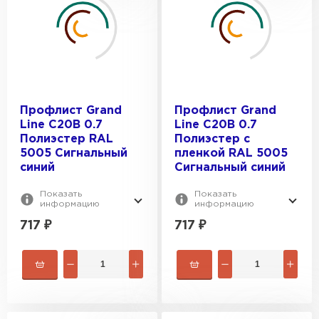
Профлист Grand
Профлист Grand
Line C20В 0.7
Line C20В 0.7
Полиэстер RAL
Полиэстер с
5005 Сигнальный
пленкой RAL 5005
синий
Сигнальный синий
Показать
Показать
информацию
информацию
717
₽
717
₽