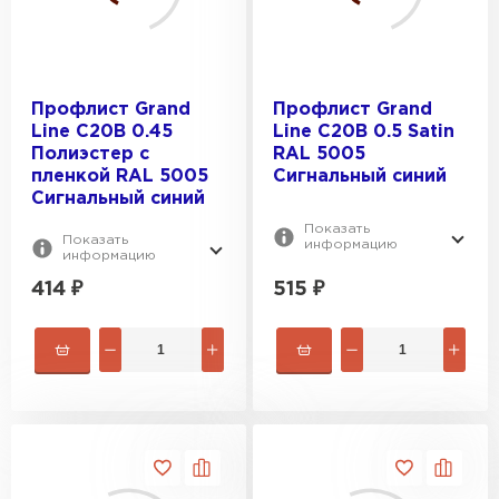
Профлист Grand
Профлист Grand
Line C20В 0.45
Line C20В 0.5 Satin
Полиэстер с
RAL 5005
пленкой RAL 5005
Сигнальный синий
Сигнальный синий
Показать
Показать
информацию
информацию
414
₽
515
₽