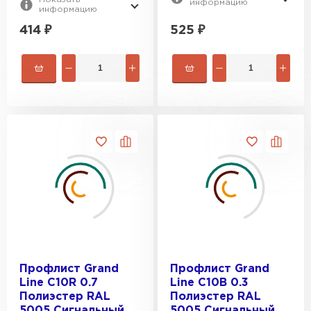
информацию
информацию
414
₽
525
₽
Профлист Grand
Профлист Grand
Line C10R 0.7
Line C10В 0.3
Полиэстер RAL
Полиэстер RAL
5005 Сигнальный
5005 Сигнальный