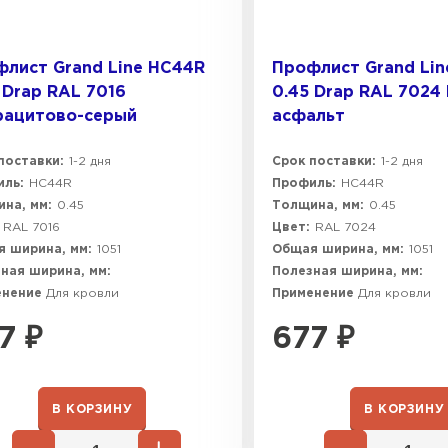
лист Grand Line HC44R
Профлист Grand Li
 Drap RAL 7016
0.45 Drap RAL 7024
рацитово-серый
асфальт
поставки:
1-2 дня
Срок поставки:
1-2 дня
ль:
HC44R
Профиль:
HC44R
на, мм:
0.45
Толщина, мм:
0.45
RAL 7016
Цвет:
RAL 7024
 ширина, мм:
1051
Общая ширина, мм:
1051
ная ширина, мм:
Полезная ширина, мм:
енение
Для кровли
Применение
Для кровли
7
₽
677
₽
В КОРЗИНУ
В КОРЗИНУ