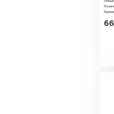
Общая
Полез
Прим
66