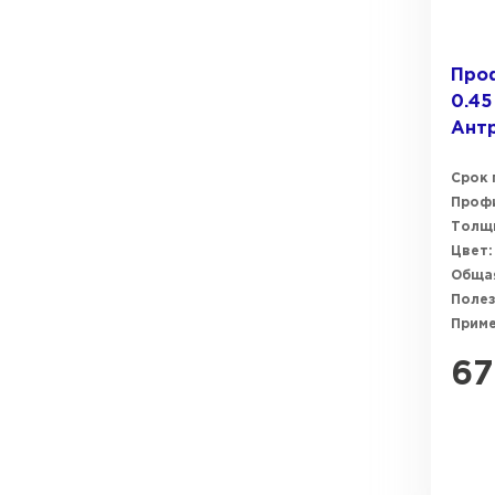
Проф
0.45
Ант
Срок 
Профи
Толщи
Цвет:
Общая
Полез
Прим
67