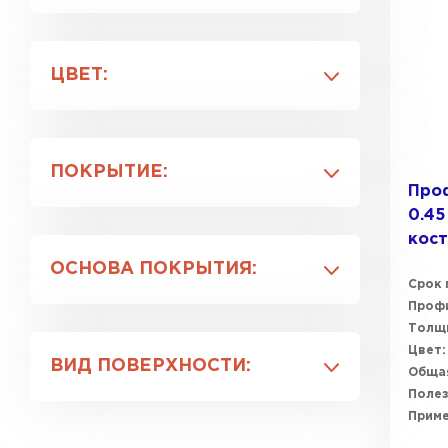
0.5
0.6
ЦВЕТ:
0.7
0.8
RAL 1014
0.45
RAL 1015
ПОКРЫТИЕ:
RAL 1018
Проф
RAL 2004
0.45
Atlas
RAL 3003
кост
Drap
ОСНОВА ПОКРЫТИЯ:
Drap ST
Срок 
GreenCoat Pural BT
Профи
Полиуретан
Толщи
GreenCoat Pural BT, matt
Полиэфир
Цвет:
ВИД ПОВЕРХНОСТИ:
Общая
Полез
Глянцевая
Прим