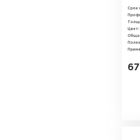
Срок 
Профи
Толщи
Цвет:
Общая
Полез
Прим
67