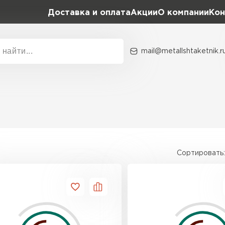
Доставка и оплата
Акции
О компании
Кон
mail@metallshtaketnik.r
Акции
О комп
Бренд
Гранд Лайн
Металл Профиль
ВСЕ ПРОИЗВОДИТЕЛИ
Профлист Металл
Сортировать:
Профлист Момент