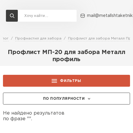
mail@metallshtaketnik
алог
Профнастил для забора
Профлист для забора Металл Пр
Доставка и оплата
Акции
О компании
Контакты
Профлист МП-20 для забора Металл
Перейти в каталог
профиль
ВСЕ ПРОИЗВОДИТЕЛИ
ФИЛЬТРЫ
ПО ПОПУЛЯРНОСТИ
Не найдено результатов
по фразе "".