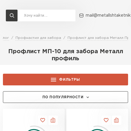
mail@metallshtaketnik
талог
Профнастил для забора
Профлист для забора Металл Пр
Доставка и оплата
Акции
О компании
Контакты
Профлист МП-10 для забора Металл
Перейти в каталог
профиль
ВСЕ ПРОИЗВОДИТЕЛИ
ФИЛЬТРЫ
ЦЕНА, РУБ.:
ПО ПОПУЛЯРНОСТИ
ЦВЕТ:
RAL 1014