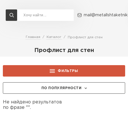
mail@metallshtaketnik
Главная
Каталог
Профлист для стен
Доставка и оплата
Акции
О компании
Контакты
Профлист для стен
Перейти в каталог
ВСЕ ПРОИЗВОДИТЕЛИ
ФИЛЬТРЫ
ПО ПОПУЛЯРНОСТИ
Не найдено результатов
по фразе "".