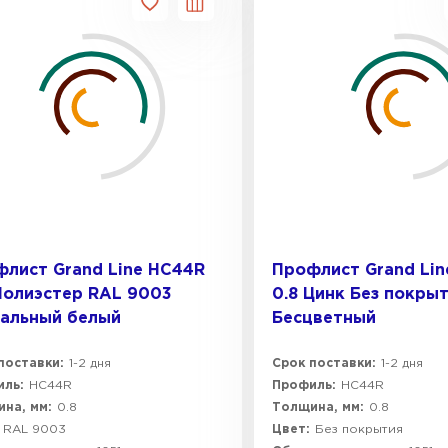
лист Grand Line HC44R
Профлист Grand Li
Полиэстер RAL 9003
0.8 Цинк Без покры
нальный белый
Бесцветный
поставки:
1-2 дня
Срок поставки:
1-2 дня
ль:
HC44R
Профиль:
HC44R
на, мм:
0.8
Толщина, мм:
0.8
RAL 9003
Цвет:
Без покрытия