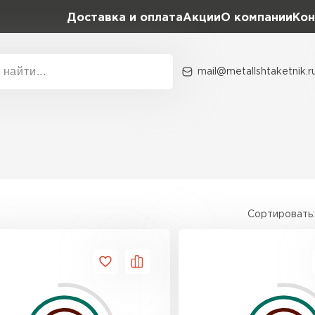
Доставка и оплата
Акции
О компании
Кон
mail@metallshtaketnik.r
Акции
О комп
Бренд
Гранд Лайн
Металл Профиль
ВСЕ ПРОИЗВОДИТЕЛИ
Профлист Металл
Сортировать:
Профлист Момент