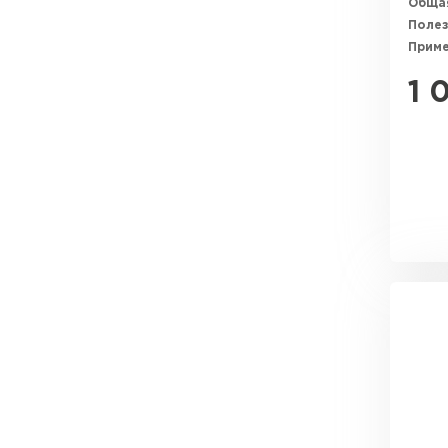
Общая
Полез
Прим
1 