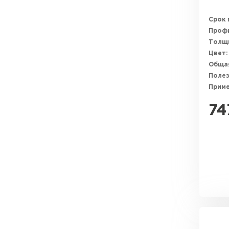
Срок 
Профи
Толщи
Цвет:
Общая
Полез
Прим
74