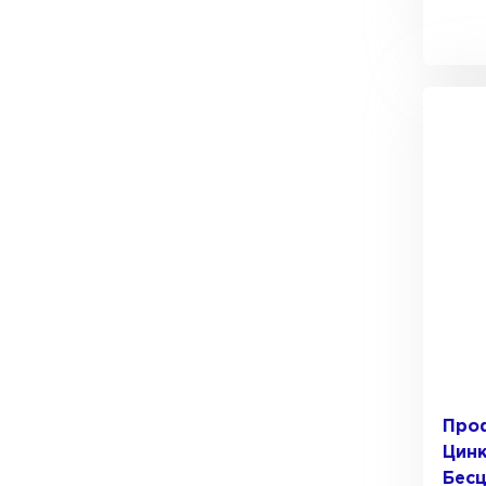
Проф
Цинк
Бес