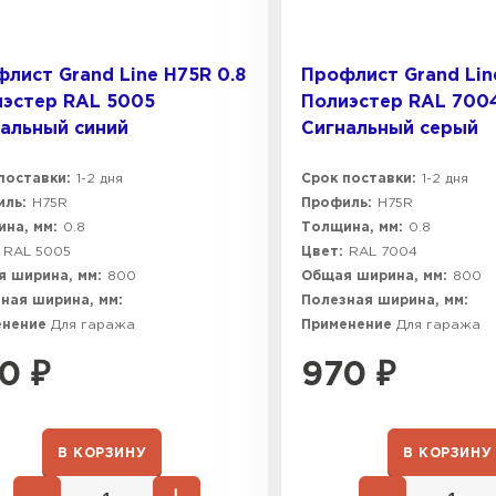
лист Grand Line H75R 0.8
Профлист Grand Lin
эстер RAL 5005
Полиэстер RAL 700
альный синий
Сигнальный серый
поставки:
1-2 дня
Срок поставки:
1-2 дня
ль:
H75R
Профиль:
H75R
на, мм:
0.8
Толщина, мм:
0.8
RAL 5005
Цвет:
RAL 7004
 ширина, мм:
800
Общая ширина, мм:
800
ная ширина, мм:
Полезная ширина, мм:
енение
Для гаража
Применение
Для гаража
0
₽
970
₽
В КОРЗИНУ
В КОРЗИНУ