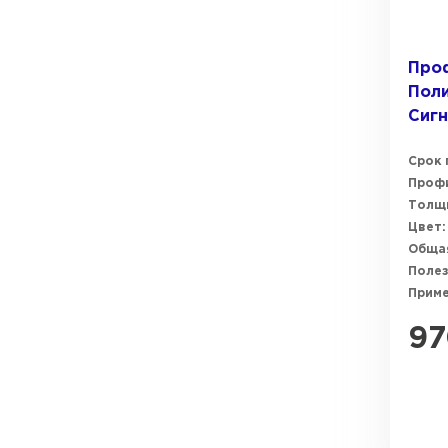
Проф
Поли
Сигн
Срок 
Профи
Толщи
Цвет:
Общая
Полез
Прим
97