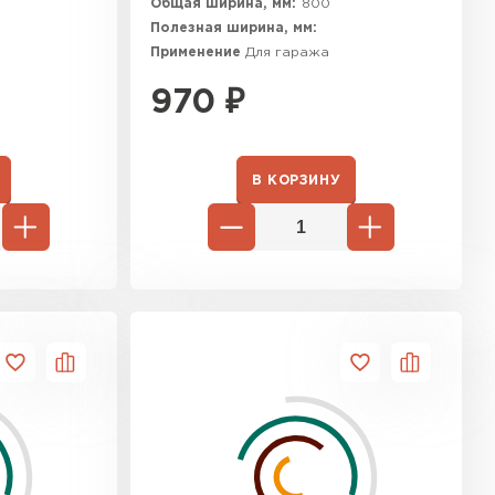
Общая ширина, мм:
800
Полезная ширина, мм:
Применение
Для гаража
970
₽
В КОРЗИНУ