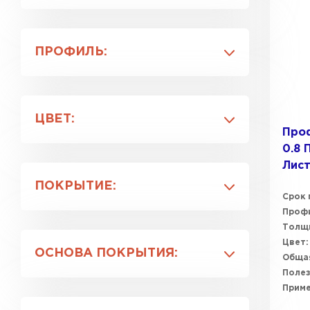
Grand Line
Металл Профиль
ПРОФИЛЬ:
Профлист-Металл
Профлист-Момент
C8
C17
ЦВЕТ:
C17ПГ
Проф
C18
0.8 
RAL 1014
C18ПГ
Лист
RAL 1035
ПОКРЫТИЕ:
RAL 5005
Срок 
RAL 6002
Профи
Окрашенный
Толщи
RAL 6005
Полимерный
Цвет:
ОСНОВА ПОКРЫТИЯ:
Полиэстер
Общая
Полез
Цинк
Полиэфир
Прим