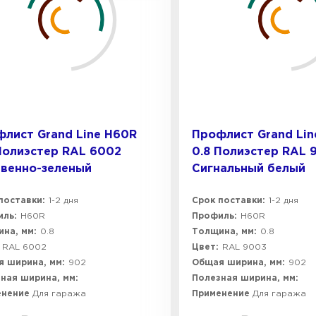
лист Grand Line H60R
Профлист Grand Lin
Полиэстер RAL 6002
0.8 Полиэстер RAL 
венно-зеленый
Сигнальный белый
поставки:
1-2 дня
Срок поставки:
1-2 дня
ль:
H60R
Профиль:
H60R
на, мм:
0.8
Толщина, мм:
0.8
RAL 6002
Цвет:
RAL 9003
 ширина, мм:
902
Общая ширина, мм:
902
ная ширина, мм:
Полезная ширина, мм:
енение
Для гаража
Применение
Для гаража