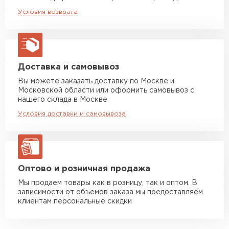
Монтаж простой, не требует крупных
Машина до 20 тн до 80 м3
от 10 500 руб
Условия возврата
финансовых расходов.
макс. длина груза 13,5 м
Не ржавеет, поскольку обработан
Манипулятор до 5 тн
от 7 000 руб
декоративно-защитным слоем Полиэстер.
макс. длина груза 6 м
Манипулятор до 10 тн
от 13 000 руб
Доставка и самовывоз
макс. длина груза 8 м
Вы можете заказать доставку по Москве и
Московской области или оформить самовывоз с
Манипулятор до 20 тн
от 16 000 руб
нашего склада в Москве
макс. длина груза 13,5 м
Условия доставки и самовывоза
ЗАКАЗАТЬ С ДОСТАВКОЙ
Оптово и розничная продажа
Мы продаем товары как в розницу, так и оптом. В
зависимости от объемов заказа мы предоставляем
клиентам персональные скидки