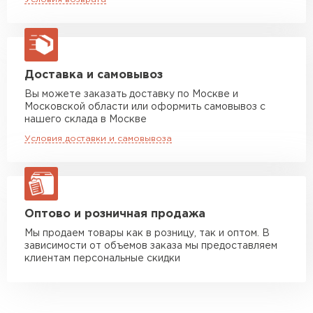
макс. длина груза 13,5 м
характеристиками.
Манипулятор до 5 тн
от 7 000 руб
Не выгорает под влиянием солнечных лучей.
макс. длина груза 6 м
Профлист — материал с долгим сроком
службы.
Манипулятор до 10 тн
от 13 000 руб
Доставка и самовывоз
макс. длина груза 8 м
Вы можете заказать доставку по Москве и
Московской области или оформить самовывоз с
Манипулятор до 20 тн
от 16 000 руб
нашего склада в Москве
макс. длина груза 13,5 м
Условия доставки и самовывоза
ЗАКАЗАТЬ С ДОСТАВКОЙ
Оптово и розничная продажа
Мы продаем товары как в розницу, так и оптом. В
зависимости от объемов заказа мы предоставляем
клиентам персональные скидки