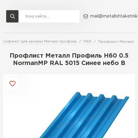
mail@metallshtaketnik
Профлист для кровли Металл профиль
Н60
Профлист Металл П
Доставка и оплата
Акции
О компании
Контакты
Профлист Металл Профиль Н60 0.5
Перейти в каталог
NormanMP RAL 5015 Синее небо B
ВСЕ ПРОИЗВОДИТЕЛИ