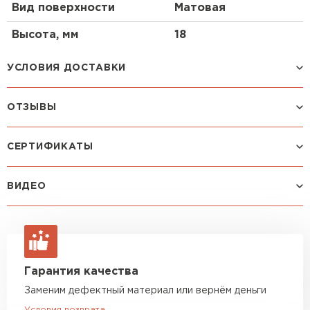
весьма широк: сайдинг, профлист, софит,
Вид поверхности
Матовая
металлочерепица, штакетник. Чрезвычайно
востребовано оно при строительстве
Высота, мм
18
малоэтажных домов и коттеджей. Забор с
покрытием VikingMP
®
придаст вашему дому
УСЛОВИЯ ДОСТАВКИ
оригинальный вид при относительно небольших
вложениях. Гарантия на финишный слой
VikingMP
®
составляет до 10 лет*.
ОТЗЫВЫ
Способ доставки
Стоимость доставки
Машина до 1,5 тн до 18 м3
от 2 200 руб
Преимущества:
Еще нет отзывов
СЕРТИФИКАТЫ
макс. длина груза 4 м
ОСТАВИТЬ ОТЗЫВ
Широкая цветовая гамма.
Машина до 2,5 тн до 32 м3
от 3 000 руб
ВИДЕО
макс. длина груза 6 м
Профнастил — материал с долгим сроком
службы.
Машина до 5 тн до 35 м3
от 4 000 руб
Не выгорает, даже если подвержен влиянию
макс. длина груза 6 м
ультрафиолета.
Машина до 10 тн до 37 м3
от 6 000 руб
Не корродирует благодаря декоративно-
Гарантия качества
макс. длина груза 8 м
защитному слою VikingMP®.
Заменим дефектный материал или вернём деньги
Возможность эксплуатации независимо от
Машина до 20 тн до 80 м3
от 10 500 руб
Условия возврата