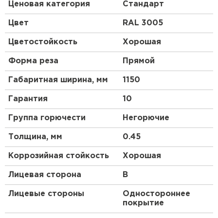
Представляет собой стальной оцинкованный лист
Ценовая категория
Стандарт
с покрытием. Толщина металла с оцинковкой и
декоративно-защитным слоем составляет 0.45
Цвет
RAL 3005
мм.Проходя процедуру холодного проката, сталь
принимает волнообразный вид. Несущая
Цветостойкость
Хорошая
способность такого листа гораздо выше плоского.
Форма реза
Прямой
Габаритная ширина, мм
1150
Профиль МП-20:
Гарантия
10
Весьма популярный в Санкт-Петербурге
профнастил с небольшой глубиной волны – 18 мм.
Группа горючести
Негорючие
Указанная в названии маркировка 20 – лишь
округлённое число точной величины. Большой
Толщина, мм
0.45
выбор толщин, в которых возможен прокат
МП-20, а также его прочностные качества дают
Коррозийная стойкость
Хорошая
возможность применять этот профлист в самых
различных сферах. Профилированный лист 0,35-
Лицевая сторона
B
0,4 мм хорош для обшивки фасада, поскольку
несёт только декоративную функцию. Здесь
Лицевые стороны
Одностороннее
имеет значение небольшой вес и финишное
покрытие
покрытие, придающее цвет и фактуру изделию.