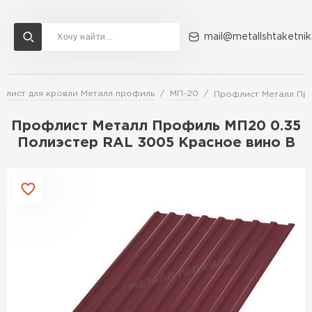
mail@metallshtaketnik
флист для кровли Металл профиль
МП-20
Профлист Металл Про
Доставка и оплата
Акции
О компании
Контакты
Профлист Металл Профиль МП20 0.35
Перейти в каталог
Полиэстер RAL 3005 Красное вино B
ВСЕ ПРОИЗВОДИТЕЛИ