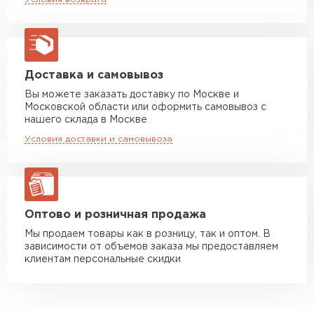
финансовых расходов.
макс. длина груза 13,5 м
Благодаря покрытию Полиэстер
Манипулятор до 5 тн
от 7 000 руб
профилированный лист отличается
макс. длина груза 6 м
отменными эстетическими характеристиками.
Не подвержен коррозии благодаря
Манипулятор до 10 тн
от 13 000 руб
Доставка и самовывоз
макс. длина груза 8 м
декоративно-защитному слою Полиэстер.
Вы можете заказать доставку по Москве и
Не выцветает, даже если подвергается
Московской области или оформить самовывоз с
Манипулятор до 20 тн
от 16 000 руб
нашего склада в Москве
воздействию солнечных лучей.
макс. длина груза 13,5 м
Условия доставки и самовывоза
ЗАКАЗАТЬ С ДОСТАВКОЙ
Оптово и розничная продажа
Мы продаем товары как в розницу, так и оптом. В
зависимости от объемов заказа мы предоставляем
клиентам персональные скидки