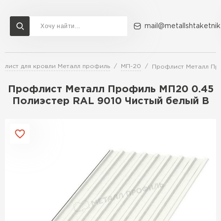
mail@metallshtaketnik
флист для кровли Металл профиль
МП-20
Профлист Металл Про
Доставка и оплата
Акции
О компании
Контакты
Профлист Металл Профиль МП20 0.45
Перейти в каталог
Полиэстер RAL 9010 Чистый белый B
ВСЕ ПРОИЗВОДИТЕЛИ