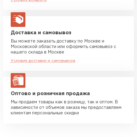
макс. длина груза 13,5 м
характеристиками.
Профнастил — материал с долгим сроком
Манипулятор до 5 тн
от 7 000 руб
макс. длина груза 6 м
эксплуатации.
Возможность использования вне зависимости
Манипулятор до 10 тн
от 13 000 руб
Доставка и самовывоз
от климата.
макс. длина груза 8 м
Вы можете заказать доставку по Москве и
Монтаж лёгкий, крупные финансовые
Московской области или оформить самовывоз с
Манипулятор до 20 тн
от 16 000 руб
вложения не нужны.
нашего склада в Москве
макс. длина груза 13,5 м
Не корродирует, поскольку обработан
Условия доставки и самовывоза
покрытием Полиэстер.
ЗАКАЗАТЬ С ДОСТАВКОЙ
Оптово и розничная продажа
Мы продаем товары как в розницу, так и оптом. В
зависимости от объемов заказа мы предоставляем
клиентам персональные скидки