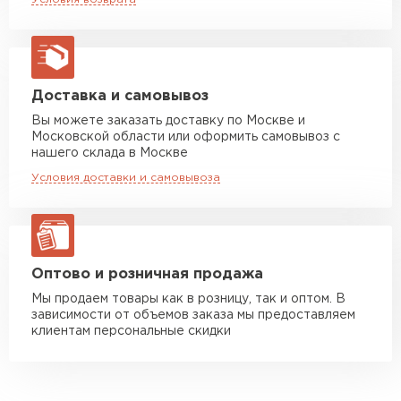
макс. длина груза 13,5 м
царапины можно обработать ремонтной
эмалью, а вышедшие из строя сегменты
Манипулятор до 5 тн
от 7 000 руб
макс. длина груза 6 м
заменить на новые металлические листы.
Малый вес профлиста позволяет произвести
Манипулятор до 10 тн
от 13 000 руб
Доставка и самовывоз
его монтаж самостоятельно.
макс. длина груза 8 м
Вы можете заказать доставку по Москве и
Наиболее универсальный строительный
Московской области или оформить самовывоз с
Манипулятор до 20 тн
от 16 000 руб
материал.
нашего склада в Москве
макс. длина груза 13,5 м
Широкий спектр видов профиля с разной
Условия доставки и самовывоза
несущей способностью.
Пожаробезопасность и экологичность.
ЗАКАЗАТЬ С ДОСТАВКОЙ
Долговечность — срок службы может
составлять 50 лет*.
Оптово и розничная продажа
Мы продаем товары как в розницу, так и оптом. В
зависимости от объемов заказа мы предоставляем
клиентам персональные скидки