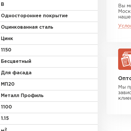
B
Вы м
Моск
Одностороннее покрытие
наше
Усло
Оцинкованная сталь
Цинк
1150
Бесцветный
Для фасада
Опто
МП20
Мы п
зави
Металл Профиль
клие
1100
1.15
2
м