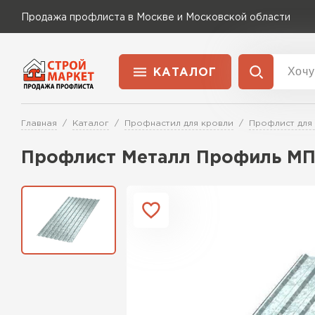
Продажа профлиста в Москве и Московской области
КАТАЛОГ
Доставка и оплата
Главная
Каталог
Профнастил для кровли
Профлист для
Применение
Перейти в каталог
Профлист Металл Профиль МП2
Для забора
Для кровли
Для ангара