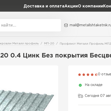
Доставка и оплата
Акции
О компании
Кон
mail@metallshtaketnik.r
Акции
О комп
 кровли Металл профиль
МП-20
Профлист Металл Профиль МП20
Бренд
Гранд Лайн
0 0.4 Цинк Без покрытия Бесцв
Металл Профиль
ВСЕ ПРОИЗВОДИТЕЛИ
Профлист Металл
0 отзы
Профлист Момент
На складе
Сегодня 07 ав