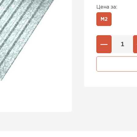
Цена за:
М2