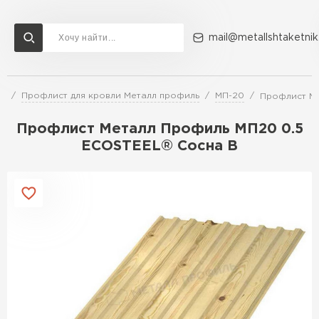
mail@metallshtaketnik
ли
Профлист для кровли Металл профиль
МП-20
Профлист Ме
Доставка и оплата
Акции
О компании
Контакты
Профлист Металл Профиль МП20 0.5
Перейти в каталог
ECOSTEEL® Сосна B
ВСЕ ПРОИЗВОДИТЕЛИ