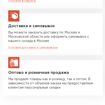
Условия возврата
макс. длина груза 13,5 м
иную форму профиля.
Сочетается с любым дизайн-проектом.
Манипулятор до 5 тн
от 7 000 руб
Доступный и простой в эксплуатации
макс. длина груза 6 м
материал.
Манипулятор до 10 тн
от 13 000 руб
Доставка и самовывоз
Легко ремонтировать: небольшие царапины
макс. длина груза 8 м
можно обработать ремонтной эмалью, а
Вы можете заказать доставку по Москве и
Московской области или оформить самовывоз с
дефектные сегменты заменить на точно такие
Манипулятор до 20 тн
от 16 000 руб
нашего склада в Москве
макс. длина груза 13,5 м
же.
Условия доставки и самовывоза
Стойкость к механическим повреждениям,
выцветанию и коррозии.
ЗАКАЗАТЬ С ДОСТАВКОЙ
Огнестойкость и экологичность.
Продолжительный срок эксплуатации — до 50
Оптово и розничная продажа
лет*.
Мы продаем товары как в розницу, так и оптом. В
зависимости от объемов заказа мы предоставляем
клиентам персональные скидки