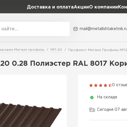
Доставка и оплата
Акции
О компании
Кон
mail@metallshtaketnik.r
Акции
О комп
 кровли Металл профиль
МП-20
Профлист Металл Профиль МП2
Бренд
Гранд Лайн
0 0.28 Полиэстер RAL 8017 Кор
Металл Профиль
ВСЕ ПРОИЗВОДИТЕЛИ
Профлист Металл
0 отзы
Профлист Момент
На складе
Сегодня 07 ав