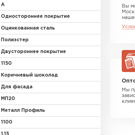
A
Вы м
Моск
Одностороннее покрытие
наше
Усло
Оцинкованная сталь
Полиэстер
Двустороннее покрытие
1150
Коричневый шоколад
Опто
Для фасада
Мы п
зави
МП20
клие
Металл Профиль
1100
1.15