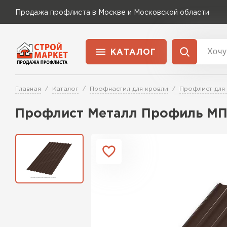
Продажа профлиста в Москве и Московской области
КАТАЛОГ
Доставка и оплата
Главная
Каталог
Профнастил для кровли
Профлист для
Применение
Перейти в каталог
Профлист Металл Профиль МП2
Для забора
Для кровли
Для ангара